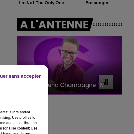
I'm Not The Only One
Passenger
7h00 - 11h00
BEST OF
A L'ANTENNE
é
.
uer sans accepter
11h00 - 16h00
Le week-end Champagne FM
erest: Store and/or
tising; Use profiles to
tand audiences through
personalise content; Use
 fraud, and fix errors;