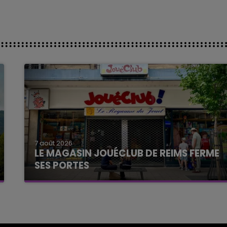
7 août 2026
LE MAGASIN JOUÉCLUB DE REIMS FERME
SES PORTES
C'était l'une des institutions du centre-ville
rémois. Le magasin JouéClub est contraint de
fermer ses portes.