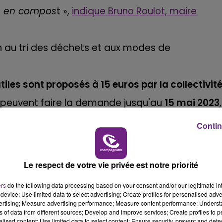
ion en compos
t »,
indique Bruno Roulot, maire
16h00 - 20h00
LE WEEK-END CHAMPAGNE FM
on au tri des déchets et aux modes de
tiles sont proposés à 15 euros par la collectivit
f peuvent faire la demande jusqu'au
15 mai 2023
,
 Agglo ou via le formulaire en ligne sur
Contin
7h00 - 11h00
ppement.durable@chalons-agglo.fr
.
FM
BEST OF
Le respect de votre vie privée est notre priorité
ers
do the following data processing based on your consent and/or our legitimate int
device; Use limited data to select advertising; Create profiles for personalised adver
vertising; Measure advertising performance; Measure content performance; Unders
ns of data from different sources; Develop and improve services; Create profiles to 
alised content; Use limited data to select content; Ensure security, prevent and detect