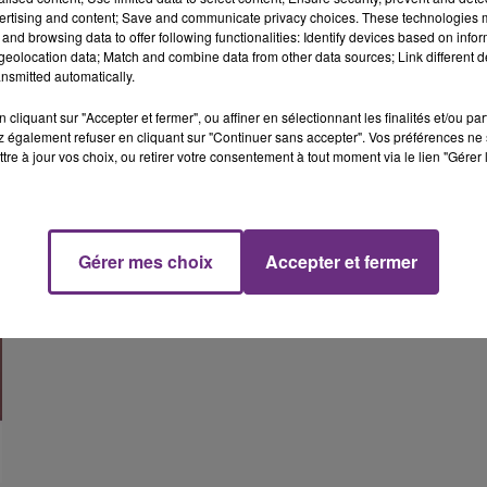
ertising and content; Save and communicate privacy choices. These technologies
and browsing data to offer following functionalities: Identify devices based on infor
eolocation data; Match and combine data from other data sources; Link different de
nsmitted automatically.
cliquant sur "Accepter et fermer", ou affiner en sélectionnant les finalités et/ou pa
 également refuser en cliquant sur "Continuer sans accepter". Vos préférences ne 
tre à jour vos choix, ou retirer votre consentement à tout moment via le lien "Gérer 
Gérer mes choix
Accepter et fermer