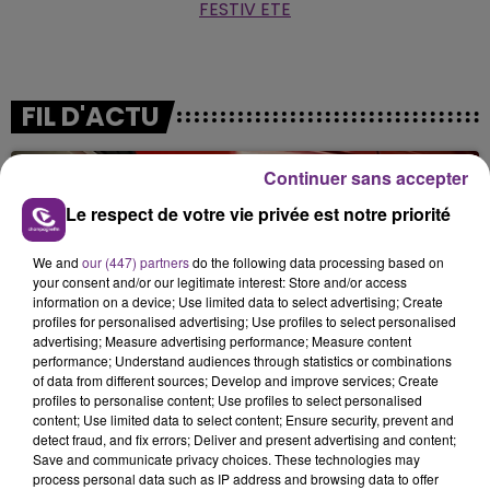
FESTIV ETE
FIL D'ACTU
Continuer sans accepter
Le respect de votre vie privée est notre priorité
We and
our (447) partners
do the following data processing based on
your consent and/or our legitimate interest: Store and/or access
information on a device; Use limited data to select advertising; Create
profiles for personalised advertising; Use profiles to select personalised
5 août 2026
advertising; Measure advertising performance; Measure content
UN FEU DE REMORQUE BLOQUE LA
performance; Understand audiences through statistics or combinations
CIRCULATION DANS LES ARDENNES
of data from different sources; Develop and improve services; Create
profiles to personalise content; Use profiles to select personalised
Un feu de remorque s'est déclaré ce mercredi en
content; Use limited data to select content; Ensure security, prevent and
fin de matinée sur l'A34.
detect fraud, and fix errors; Deliver and present advertising and content;
Save and communicate privacy choices. These technologies may
process personal data such as IP address and browsing data to offer