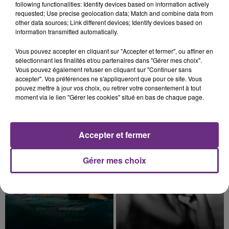
following functionalities: Identify devices based on information actively
requested; Use precise geolocation data; Match and combine data from
other data sources; Link different devices; Identify devices based on
information transmitted automatically.
Vous pouvez accepter en cliquant sur "Accepter et fermer", ou affiner en
5 août 2026
sélectionnant les finalités et/ou partenaires dans "Gérer mes choix".
VENEZ FÊTER CE WEEK-END
Vous pouvez également refuser en cliquant sur "Continuer sans
L'ANNIVERSAIRE DE WOINIC
accepter". Vos préférences ne s'appliqueront que pour ce site. Vous
Ce samedi 8 août sera un grand jour :
pouvez mettre à jour vos choix, ou retirer votre consentement à tout
moment via le lien "Gérer les cookies" situé en bas de chaque page.
l'anniversaire du plus gros sanglier du monde.
Une fête est donc organisée et vous êtes tous
TITRES DIFFUSÉS
conviés !
Accepter et fermer
8h05
8h05
7h58
7h58
Gérer mes choix