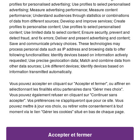
profiles for personalised advertising; Use profiles to select personalised
advertising; Measure advertising performance; Measure content
performance; Understand audiences through statistics or combinations
of data from different sources; Develop and improve services; Create
profiles to personalise content; Use profiles to select personalised
content; Use limited data to select content; Ensure security, prevent and
detect fraud, and fix errors; Deliver and present advertising and content;
Save and communicate privacy choices. These technologies may
process personal data such as IP address and browsing data to offer
following functionalities: Identify devices based on information actively
7 août 2026
requested; Use precise geolocation data; Match and combine data from
LA CENTRALE NUCLÉAIRE DE CHOOZ
other data sources; Link different devices; Identify devices based on
TOUJOURS À L'ARRÊT
information transmitted automatically.
Cela fait déjà une semaine que la centrale
Vous pouvez accepter en cliquant sur "Accepter et fermer", ou affiner en
nucléaire ardennaise est à l'arrêt. Une situation
sélectionnant les finalités et/ou partenaires dans "Gérer mes choix".
justifiée par la sécheresse intense qui est toujours
Vous pouvez également refuser en cliquant sur "Continuer sans
accepter". Vos préférences ne s'appliqueront que pour ce site. Vous
présente.
pouvez mettre à jour vos choix, ou retirer votre consentement à tout
moment via le lien "Gérer les cookies" situé en bas de chaque page.
Accepter et fermer
7 août 2026