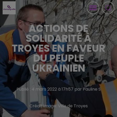
ACTIONS DE
SOLIDARITÉ À
TROYES EN FAVEUR
DU PEUPLE
UKRAINIEN
Publié : 4 mars 2022 à 17h57 par Pauline S
Crédit image:
Ville de Troyes