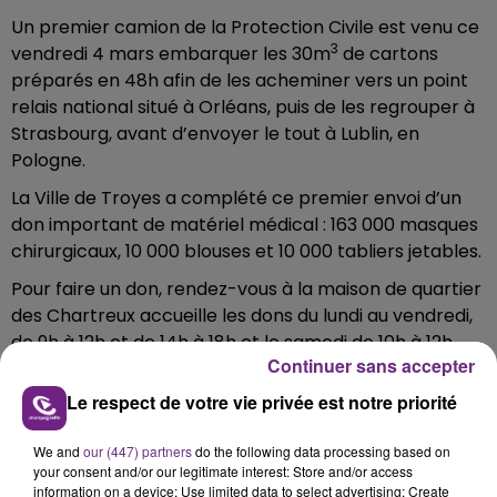
Un premier camion de la Protection Civile est venu ce
3
vendredi 4 mars embarquer les 30m
de cartons
préparés en 48h afin de les acheminer vers un point
relais national situé à Orléans, puis de les regrouper à
Strasbourg, avant d’envoyer le tout à Lublin, en
Pologne.
La Ville de Troyes a complété ce premier envoi d’un
don important de matériel médical : 163 000 masques
chirurgicaux, 10 000 blouses et 10 000 tabliers jetables.
Pour faire un don, rendez-vous à la maison de quartier
des Chartreux accueille les dons du lundi au vendredi,
de 9h à 12h et de 14h à 18h et le samedi de 10h à 12h.
Continuer sans accepter
Le respect de votre vie privée est notre priorité
We and
our (447) partners
do the following data processing based on
your consent and/or our legitimate interest: Store and/or access
FIL D'ACTU
information on a device; Use limited data to select advertising; Create