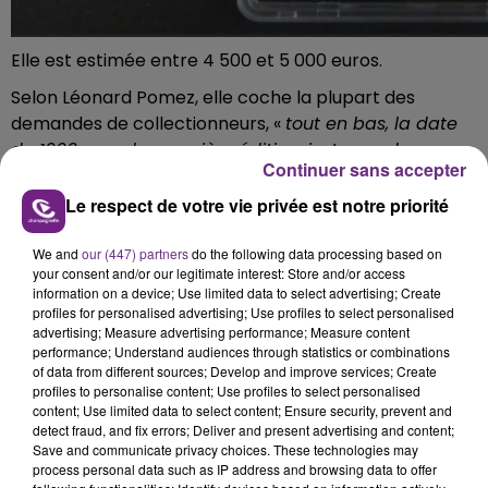
Elle est estimée entre 4 500 et 5 000 euros.
Selon Léonard Pomez, elle coche la plupart des
demandes de collectionneurs, «
tout en bas, la date
de 1999, pour la première édition, juste au-dessus
Continuer sans accepter
trois étoiles, ce qui montre qu’il s’agit d’une carte
rare, au milieu à gauche le rond noir marqué Edition
Le respect de votre vie privée est notre priorité
1…
».
We and
our (447) partners
do the following data processing based on
L’état de conservation peut faire varier la valeur d’une
your consent and/or our legitimate interest: Store and/or access
carte.
information on a device; Use limited data to select advertising; Create
profiles for personalised advertising; Use profiles to select personalised
Une autre carte Dracaufeu sera mise aux enchères le
advertising; Measure advertising performance; Measure content
12 octobre, mais en état correct avec des défauts et
performance; Understand audiences through statistics or combinations
of data from different sources; Develop and improve services; Create
traces d'usures prononcés.
profiles to personalise content; Use profiles to select personalised
content; Use limited data to select content; Ensure security, prevent and
Son estimation ne dépasse pas 550 euros.
detect fraud, and fix errors; Deliver and present advertising and content;
Save and communicate privacy choices. These technologies may
Pour retrouver l'ensemble des lots mis en evnte,
process personal data such as IP address and browsing data to offer
cliquez
ici
.