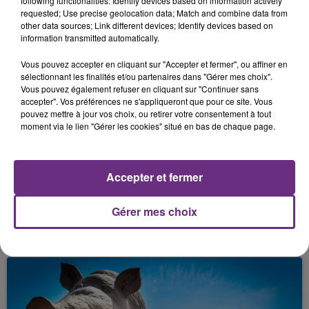
following functionalities: Identify devices based on information actively
requested; Use precise geolocation data; Match and combine data from
other data sources; Link different devices; Identify devices based on
information transmitted automatically.
FIL D'ACTU
Vous pouvez accepter en cliquant sur "Accepter et fermer", ou affiner en
sélectionnant les finalités et/ou partenaires dans "Gérer mes choix".
Vous pouvez également refuser en cliquant sur "Continuer sans
accepter". Vos préférences ne s'appliqueront que pour ce site. Vous
pouvez mettre à jour vos choix, ou retirer votre consentement à tout
moment via le lien "Gérer les cookies" situé en bas de chaque page.
Accepter et fermer
5 août 2026
UN FEU DE REMORQUE BLOQUE LA
Gérer mes choix
CIRCULATION DANS LES ARDENNES
Un feu de remorque s'est déclaré ce mercredi en
fin de matinée sur l'A34.