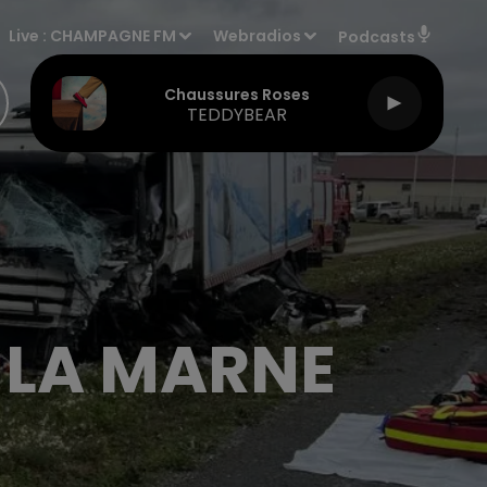
Live :
CHAMPAGNE FM
Webradios
Podcasts
Chaussures Roses
TEDDYBEAR
 LA MARNE