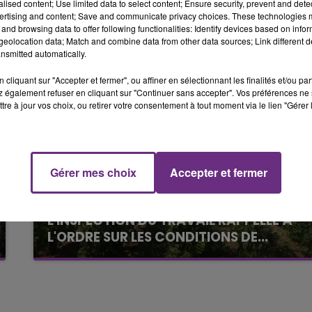
alised content; Use limited data to select content; Ensure security, prevent and detect
6h00 - 10h00
ertising and content; Save and communicate privacy choices. These technologies
LA FAMILLE
and browsing data to offer following functionalities: Identify devices based on infor
eolocation data; Match and combine data from other data sources; Link different de
nsmitted automatically.
cliquant sur "Accepter et fermer", ou affiner en sélectionnant les finalités et/ou pa
 également refuser en cliquant sur "Continuer sans accepter". Vos préférences ne 
tre à jour vos choix, ou retirer votre consentement à tout moment via le lien "Gérer 
Gérer mes choix
Accepter et fermer
10h00 - 14h00
LE TICKET DE CAISSE
6 août 2026
L'INSPECTION DU TRAVAIL RAPPELLE À
L'ORDRE SUR LES CONDITIONS DE...
Alors que les dates de début des vendange
2026 s'est avéré être plus précoce que prévu,
l'inspection du Travail en profite pour rappeler
les conditions de...