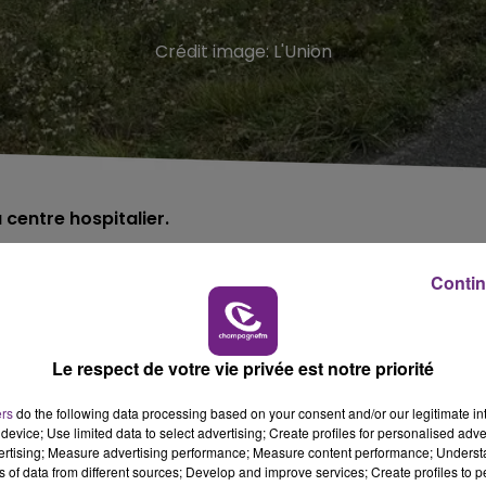
Crédit image:
L'Union
centre hospitalier.
Contin
vembre dans la Marne.
nnantray-Vaurefroy. Un choc a eu lieu entre une voiture et
Le respect de votre vie privée est notre priorité
t d'un homme selon nos confrères du
journal l'Union
.
ers
do the following data processing based on your consent and/or our legitimate int
désincarcéré. Blessé léger, il a été transféré au centre
device; Use limited data to select advertising; Create profiles for personalised adver
vertising; Measure advertising performance; Measure content performance; Unders
ns of data from different sources; Develop and improve services; Create profiles to 
viation a été mise en place.