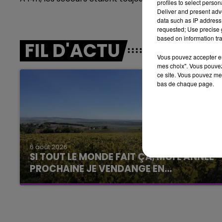
profiles to select person
LE BEST OF DE LA FAMILLE
Deliver and present adv
CHAMPAGNE FM
data such as IP address 
requested; Use precise g
based on information tra
FIL D'ACTU
Vous pouvez accepter en 
mes choix". Vous pouvez
ce site. Vous pouvez met
bas de chaque page.
LE
6h00 - 10h00
La Famille
6 août 2026
SI TOUT LE MONDE FAIT ÇA, MOI L'ANNÉE
PROCHAINE JE VENDANGE EN...
La vendange en Champagne a débuté ce jeudi
6 août dans la commune de Montgueux (Aube).
Du jamais vu !