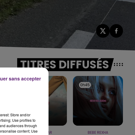
TITRES DIFFUSÉS
uer sans accepter
0h48
0h48
0h45
0h45
erest: Store and/or
tising; Use profiles to
tand audiences through
personalise content; Use
TEDDYBEAR
BEBE REXHA