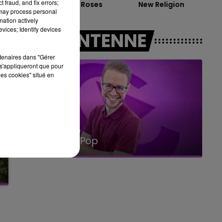
 fraud, and fix errors;
Chaussures Roses
New Religion
10h00 - 14h00
 may process personal
LE TICKET DE CAISSE
mation actively
vices; Identify devices
A L'ANTENNE
rtenaires dans "Gérer
s'appliqueront que pour
les cookies" situé en
14h00 - 15h00
La Radio Pop