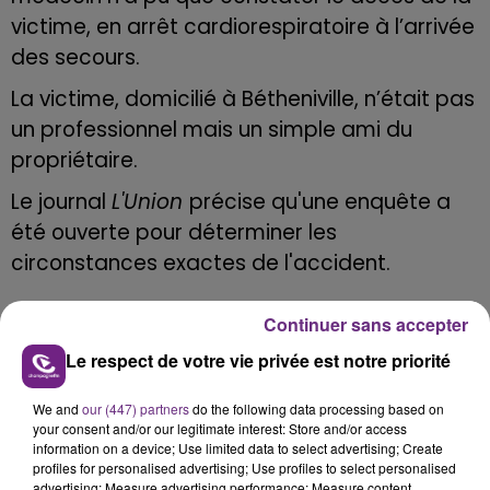
victime, en arrêt cardiorespiratoire à l’arrivée
des secours.
La victime, domicilié à Bétheniville, n’était pas
un professionnel mais un simple ami du
propriétaire.
Le journal
L'
Union
précise qu'une enquête a
été ouverte pour déterminer les
circonstances exactes de l'accident.
Continuer sans accepter
Le respect de votre vie privée est notre priorité
FIL D'ACTU
We and
our (447) partners
do the following data processing based on
your consent and/or our legitimate interest: Store and/or access
information on a device; Use limited data to select advertising; Create
profiles for personalised advertising; Use profiles to select personalised
advertising; Measure advertising performance; Measure content