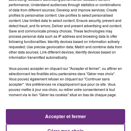
performance; Understand audiences through statistics or combinations
of data from different sources; Develop and improve services; Create
profiles to personalise content; Use profiles to select personalised
content; Use limited data to select content; Ensure security, prevent and
detect fraud, and fix errors; Deliver and present advertising and content;
Save and communicate privacy choices. These technologies may
5 août 2026
process personal data such as IP address and browsing data to offer
UN FEU DE REMORQUE BLOQUE LA
following functionalities: Identify devices based on information actively
requested; Use precise geolocation data; Match and combine data from
CIRCULATION DANS LES ARDENNES
other data sources; Link different devices; Identify devices based on
Un feu de remorque s'est déclaré ce mercredi en
information transmitted automatically.
fin de matinée sur l'A34.
Vous pouvez accepter en cliquant sur "Accepter et fermer", ou affiner en
sélectionnant les finalités et/ou partenaires dans "Gérer mes choix".
Vous pouvez également refuser en cliquant sur "Continuer sans
accepter". Vos préférences ne s'appliqueront que pour ce site. Vous
pouvez mettre à jour vos choix, ou retirer votre consentement à tout
moment via le lien "Gérer les cookies" situé en bas de chaque page.
5 août 2026
VENEZ FÊTER CE WEEK-END
Accepter et fermer
L'ANNIVERSAIRE DE WOINIC
Ce samedi 8 août sera un grand jour :
Gérer mes choix