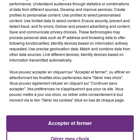
performance; Understand audiences through statistics or combinations
of data from different sources; Develop and improve services; Create
profiles to personalise content; Use profiles to select personalised
content; Use limited data to select content; Ensure security, prevent and
detect fraud, and fix errors; Deliver and present advertising and content;
Save and communicate privacy choices. These technologies may
7 août 2026
process personal data such as IP address and browsing data to offer
LA CENTRALE NUCLÉAIRE DE CHOOZ
following functionalities: Identify devices based on information actively
TOUJOURS À L'ARRÊT
requested; Use precise geolocation data; Match and combine data from
other data sources; Link different devices; Identify devices based on
Cela fait déjà une semaine que la centrale
information transmitted automatically.
nucléaire ardennaise est à l'arrêt. Une situation
justifiée par la sécheresse intense qui est toujours
Vous pouvez accepter en cliquant sur "Accepter et fermer", ou affiner en
sélectionnant les finalités et/ou partenaires dans "Gérer mes choix".
présente.
Vous pouvez également refuser en cliquant sur "Continuer sans
accepter". Vos préférences ne s'appliqueront que pour ce site. Vous
pouvez mettre à jour vos choix, ou retirer votre consentement à tout
moment via le lien "Gérer les cookies" situé en bas de chaque page.
7 août 2026
LE MAGASIN JOUÉCLUB DE REIMS FERME
Accepter et fermer
SES PORTES
C'était l'une des institutions du centre-ville
Gérer mes choix