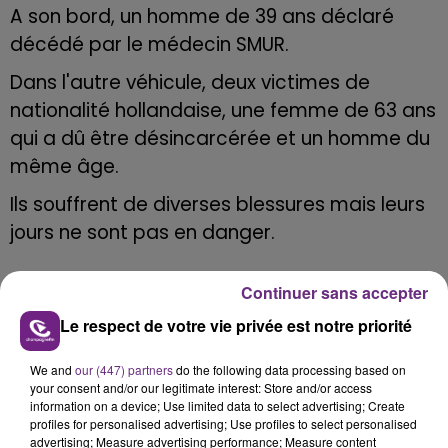
A son bord, un homme de 39 ans déclaré
décédé par le médecin SMUR.
Dans l'autre véhicule, deux victimes de
nationalité hollandaise, une femme de 63 ans
qui a dû être désincarcérée et un homme du
même âge.
Ils souffrent de diverses blessures mais leurs
jours ne sont pas en danger.
Continuer sans accepter
Le respect de votre vie privée est notre priorité
FIL D'ACTU
We and
our (447) partners
do the following data processing based on
your consent and/or our legitimate interest: Store and/or access
information on a device; Use limited data to select advertising; Create
profiles for personalised advertising; Use profiles to select personalised
advertising; Measure advertising performance; Measure content