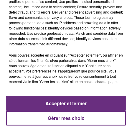
profiles to personalise content; Use profiles to select personalised
content; Use limited data to select content; Ensure security, prevent and
7 août 2026
detect fraud, and fix errors; Deliver and present advertising and content;
LA CENTRALE NUCLÉAIRE DE CHOOZ
Save and communicate privacy choices. These technologies may
TOUJOURS À L'ARRÊT
process personal data such as IP address and browsing data to offer
Cela fait déjà une semaine que la centrale
following functionalities: Identify devices based on information actively
requested; Use precise geolocation data; Match and combine data from
nucléaire ardennaise est à l'arrêt. Une situation
other data sources; Link different devices; Identify devices based on
justifiée par la sécheresse intense qui est toujours
information transmitted automatically.
présente.
Vous pouvez accepter en cliquant sur "Accepter et fermer", ou affiner en
sélectionnant les finalités et/ou partenaires dans "Gérer mes choix".
Vous pouvez également refuser en cliquant sur "Continuer sans
accepter". Vos préférences ne s'appliqueront que pour ce site. Vous
pouvez mettre à jour vos choix, ou retirer votre consentement à tout
7 août 2026
moment via le lien "Gérer les cookies" situé en bas de chaque page.
LE MAGASIN JOUÉCLUB DE REIMS FERME
SES PORTES
C'était l'une des institutions du centre-ville
Accepter et fermer
rémois. Le magasin JouéClub est contraint de
fermer ses portes.
Gérer mes choix
TITRES DIFFUSÉS