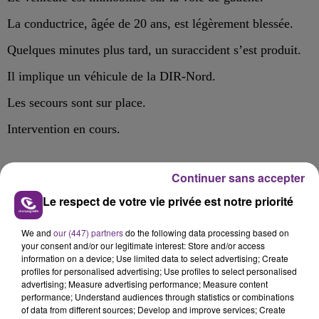
La conductrice, âgée de 20 ans, est légèrement blessée.
Quelques minutes plus tard, un suraccident s’est produit.
Il implique un véhicule de la DIR-Nord.
Les secours sont sur place.
Intervention en cours.
Continuer sans accepter
FIL D'ACTU
Le respect de votre vie privée est notre priorité
We and
our (447) partners
do the following data processing based on
your consent and/or our legitimate interest: Store and/or access
information on a device; Use limited data to select advertising; Create
profiles for personalised advertising; Use profiles to select personalised
advertising; Measure advertising performance; Measure content
performance; Understand audiences through statistics or combinations
of data from different sources; Develop and improve services; Create