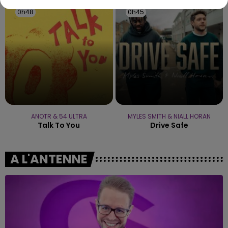
0h48
0h48
0h45
0h45
ANOTR & 54 ULTRA
MYLES SMITH & NIALL HORAN
Talk To You
Drive Safe
A L'ANTENNE