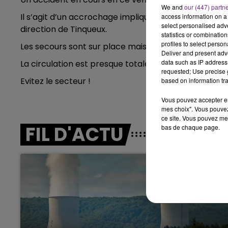
We and
our (447) partn
Il s’agit d’un accrochage impliquant une voiture et
access information on a 
7h00 - 11h00
select personalised ad
BEST OF
direction de Tinqueux.
statistics or combinatio
profiles to select person
Les secours sont sur place mais il n'y a pas de blessé
Deliver and present adv
data such as IP address 
La circulation est presque totalement à l'arrêt.
requested; Use precise g
Evitez le secteur !
based on information tra
Vous pouvez accepter en 
mes choix". Vous pouvez
ce site. Vous pouvez met
FIL D'ACTU
bas de chaque page.
11h00 - 16h00
Le week-end Champagne 