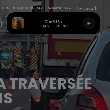
Live :
CHAMPAGNE FM
Webradios
Podcasts
One Of Us
JOAN OSBORNE
A TRAVERSÉE
MS