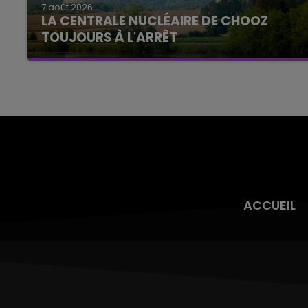
7 août 2026
LA CENTRALE NUCLÉAIRE DE CHOOZ
TOUJOURS À L'ARRÊT
Cela fait déjà une semaine que la centrale
nucléaire ardennaise est à l'arrêt. Une situation
justifiée par la sécheresse intense qui est
toujours présente.
ACCUEIL