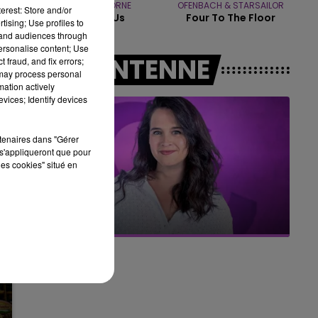
JOAN OSBORNE
OFENBACH & STARSAILOR
erest: Store and/or
One Of Us
Four To The Floor
tising; Use profiles to
16h00 - 20h00
tand audiences through
LE WEEK-END CHAMPAGNE FM
personalise content; Use
A L'ANTENNE
 fraud, and fix errors;
 may process personal
mation actively
vices; Identify devices
rtenaires dans "Gérer
s'appliqueront que pour
les cookies" situé en
7h00 - 11h00
BEST OF