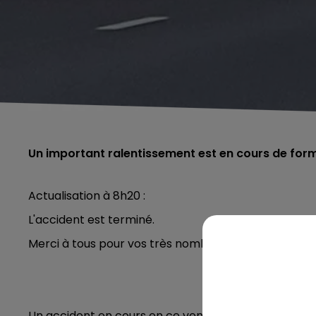
Un important ralentissement est en cours de for
Actualisation à 8h20 :
L'accident est terminé.
Merci à tous pour vos très nombreux signalements
Un accident en cours en ce vendredi matin sur la tr