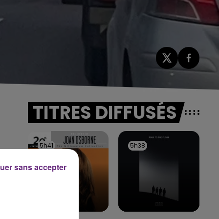
TITRES DIFFUSÉS
5h41
5h41
5h38
5h38
uer sans accepter