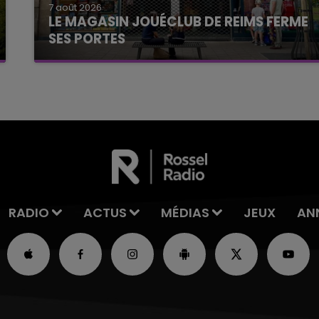
7 août 2026
LE MAGASIN JOUÉCLUB DE REIMS FERME
SES PORTES
C'était l'une des institutions du centre-ville
rémois. Le magasin JouéClub est contraint de
fermer ses portes.
RADIO
ACTUS
MÉDIAS
JEUX
AN