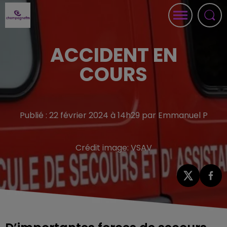
ACCIDENT EN
COURS
Publié : 22 février 2024 à 14h29 par Emmanuel P
Crédit image:
VSAV