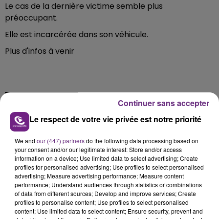
Le cas de la dernière victime semble plus
préoccupant.
Elle est incarcérée dans son véhicule.
Plus d'infos à venir
FIL D'ACTU
Continuer sans accepter
Le respect de votre vie privée est notre priorité
We and
our (447) partners
do the following data processing based on
your consent and/or our legitimate interest: Store and/or access
information on a device; Use limited data to select advertising; Create
profiles for personalised advertising; Use profiles to select personalised
advertising; Measure advertising performance; Measure content
performance; Understand audiences through statistics or combinations
of data from different sources; Develop and improve services; Create
11h37
LA CENTRALE NUCLÉAIRE DE CHOOZ
profiles to personalise content; Use profiles to select personalised
content; Use limited data to select content; Ensure security, prevent and
TOUJOURS À L'ARRÊT