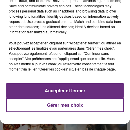
detect fraud, and fix errors; Deliver and present advertising and content;
Cela fait déjà une semaine que la centrale
Save and communicate privacy choices. These technologies may
process personal data such as IP address and browsing data to offer
nucléaire ardennaise est à l'arrêt. Une situation
following functionalities: Identify devices based on information actively
justifiée par la sécheresse intense qui est toujours
requested; Use precise geolocation data; Match and combine data from
présente.
other data sources; Link different devices; Identify devices based on
information transmitted automatically.
Vous pouvez accepter en cliquant sur "Accepter et fermer", ou affiner en
sélectionnant les finalités et/ou partenaires dans "Gérer mes choix".
Vous pouvez également refuser en cliquant sur "Continuer sans
10h16
accepter". Vos préférences ne s'appliqueront que pour ce site. Vous
LE MAGASIN JOUÉCLUB DE REIMS FERME
pouvez mettre à jour vos choix, ou retirer votre consentement à tout
moment via le lien "Gérer les cookies" situé en bas de chaque page.
SES PORTES
C'était l'une des institutions du centre-ville
rémois. Le magasin JouéClub est contraint de
Accepter et fermer
fermer ses portes.
TITRES DIFFUSÉS
Gérer mes choix
19h42
19h42
19h40
19h40