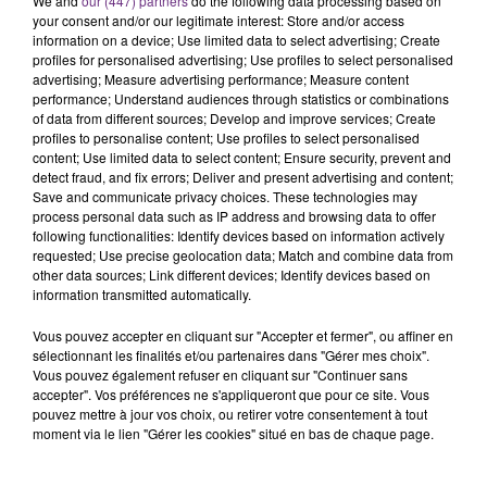
We and
our (447) partners
do the following data processing based on
your consent and/or our legitimate interest: Store and/or access
information on a device; Use limited data to select advertising; Create
profiles for personalised advertising; Use profiles to select personalised
FIL D'ACTU
advertising; Measure advertising performance; Measure content
performance; Understand audiences through statistics or combinations
of data from different sources; Develop and improve services; Create
profiles to personalise content; Use profiles to select personalised
content; Use limited data to select content; Ensure security, prevent and
detect fraud, and fix errors; Deliver and present advertising and content;
Save and communicate privacy choices. These technologies may
process personal data such as IP address and browsing data to offer
following functionalities: Identify devices based on information actively
requested; Use precise geolocation data; Match and combine data from
other data sources; Link different devices; Identify devices based on
7 août 2026
information transmitted automatically.
LA CENTRALE NUCLÉAIRE DE CHOOZ
Vous pouvez accepter en cliquant sur "Accepter et fermer", ou affiner en
TOUJOURS À L'ARRÊT
sélectionnant les finalités et/ou partenaires dans "Gérer mes choix".
Cela fait déjà une semaine que la centrale
Vous pouvez également refuser en cliquant sur "Continuer sans
nucléaire ardennaise est à l'arrêt. Une situation
accepter". Vos préférences ne s'appliqueront que pour ce site. Vous
pouvez mettre à jour vos choix, ou retirer votre consentement à tout
justifiée par la sécheresse intense qui est toujours
moment via le lien "Gérer les cookies" situé en bas de chaque page.
présente.