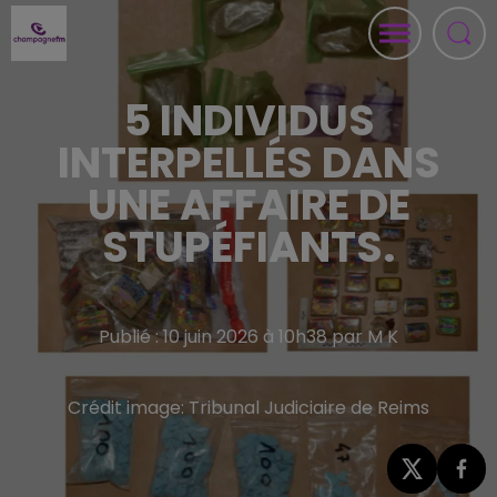
5 INDIVIDUS
INTERPELLÉS DANS
UNE AFFAIRE DE
STUPÉFIANTS.
Publié : 10 juin 2026 à 10h38 par M K
Crédit image:
Tribunal Judiciaire de Reims