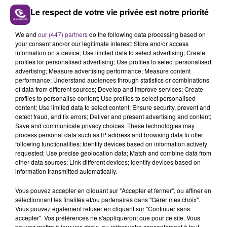
provisoire, le cinquième sous contrôle judiciaire, dans
Le respect de votre vie privée est notre priorité
l'attente de leur procès le 3 juillet prochain.
We and
our (447) partners
do the following data processing based on
your consent and/or our legitimate interest: Store and/or access
information on a device; Use limited data to select advertising; Create
profiles for personalised advertising; Use profiles to select personalised
advertising; Measure advertising performance; Measure content
performance; Understand audiences through statistics or combinations
of data from different sources; Develop and improve services; Create
profiles to personalise content; Use profiles to select personalised
content; Use limited data to select content; Ensure security, prevent and
detect fraud, and fix errors; Deliver and present advertising and content;
Save and communicate privacy choices. These technologies may
process personal data such as IP address and browsing data to offer
following functionalities: Identify devices based on information actively
requested; Use precise geolocation data; Match and combine data from
other data sources; Link different devices; Identify devices based on
information transmitted automatically.
Vous pouvez accepter en cliquant sur "Accepter et fermer", ou affiner en
sélectionnant les finalités et/ou partenaires dans "Gérer mes choix".
Vous pouvez également refuser en cliquant sur "Continuer sans
accepter". Vos préférences ne s'appliqueront que pour ce site. Vous
pouvez mettre à jour vos choix, ou retirer votre consentement à tout