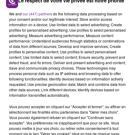
Le respect de votre vie privée est notre priorité
Un sachet acheté permet de préserver 4 m² de
forêts.
We and
our (447) partners
do the following data processing based on
Dans la vie active ou encore dans les études, chaque
your consent and/or our legitimate interest: Store and/or access
information on a device; Use limited data to select advertising; Create
membre du quatuor à l'initiative de ce projet a
profiles for personalised advertising; Use profiles to select personalised
apporté sa pierre à l'édifice dans le lancement de
advertising; Measure advertising performance; Measure content
cette aventure.
performance; Understand audiences through statistics or combinations
of data from different sources; Develop and improve services; Create
profiles to personalise content; Use profiles to select personalised
content; Use limited data to select content; Ensure security, prevent and
Cet élément est masqué compte-tenu du refus
detect fraud, and fix errors; Deliver and present advertising and content;
Save and communicate privacy choices. These technologies may
du dépôt de cookies que vous avez exprimé. Si
process personal data such as IP address and browsing data to offer
vous souhaitez l'afficher, merci de nous donner
following functionalities: Identify devices based on information actively
votre accord en cliquant sur le bouton ci-
requested; Use precise geolocation data; Match and combine data from
other data sources; Link different devices; Identify devices based on
dessous.
information transmitted automatically.
Afficher l'élément
Vous pouvez accepter en cliquant sur "Accepter et fermer", ou affiner en
sélectionnant les finalités et/ou partenaires dans "Gérer mes choix".
Vous pouvez également refuser en cliquant sur "Continuer sans
accepter". Vos préférences ne s'appliqueront que pour ce site. Vous
Pour définitivement lancer leur projet, les quatre
pouvez mettre à jour vos choix, ou retirer votre consentement à tout
copains ont mis en place une campagne de
moment via le lien "Gérer les cookies" situé en bas de chaque page.