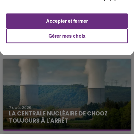
financement participatif sur la plateforme Ulule.
Cliquez ici
pour accéder à cette campagne et obtenir
toutes les informations complémentaires.
Accepter et fermer
Gérer mes choix
FIL D'ACTU
7 août 2026
LA CENTRALE NUCLÉAIRE DE CHOOZ
TOUJOURS À L'ARRÊT
Cela fait déjà une semaine que la centrale