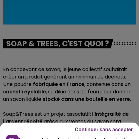
SOAP & TREES, C'EST QUOI ?
En concevant ce savon, le jeune collectif souhaitait
créer un produit générant un minimun de déchets.
Une poudre
fabriquée en France
, contenue dans
un
sachet reyclable
, se dilue dans de l'eau pour donner
un savon liquide
stocké dans une bouteille en verre.
Soap&Trees est un projet associatif:
l'intégralité de
l'argent récolté
grâce aux ventes du savon sera
utilisée dans un objectif de protection d'espaces
Continuer sans accepter
forestiers.