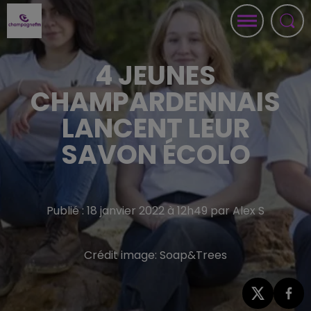
4 JEUNES
CHAMPARDENNAIS
LANCENT LEUR
SAVON ÉCOLO
Publié : 18 janvier 2022 à 12h49 par Alex S
Crédit image:
Soap&Trees