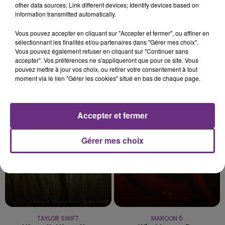
other data sources; Link different devices; Identify devices based on
information transmitted automatically.
5 août 2026
VENEZ FÊTER CE WEEK-END
Vous pouvez accepter en cliquant sur "Accepter et fermer", ou affiner en
L'ANNIVERSAIRE DE WOINIC
sélectionnant les finalités et/ou partenaires dans "Gérer mes choix".
Ce samedi 8 août sera un grand jour :
Vous pouvez également refuser en cliquant sur "Continuer sans
accepter". Vos préférences ne s'appliqueront que pour ce site. Vous
l'anniversaire du plus gros sanglier du monde.
pouvez mettre à jour vos choix, ou retirer votre consentement à tout
Une fête est donc organisée et vous êtes tous
moment via le lien "Gérer les cookies" situé en bas de chaque page.
TITRES DIFFUSÉS
conviés !
Accepter et fermer
8h13
8h13
8h10
8h10
Gérer mes choix
TAYLOR SWIFT
MAROON 5