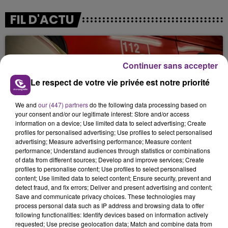
FIL D'ACTU
Continuer sans accepter
Le respect de votre vie privée est notre priorité
We and
our (447) partners
do the following data processing based on
your consent and/or our legitimate interest: Store and/or access
5 août 2026
information on a device; Use limited data to select advertising; Create
UN FEU DE REMORQUE BLOQUE LA
profiles for personalised advertising; Use profiles to select personalised
CIRCULATION DANS LES ARDENNES
advertising; Measure advertising performance; Measure content
performance; Understand audiences through statistics or combinations
Un feu de remorque s'est déclaré ce mercredi en
of data from different sources; Develop and improve services; Create
fin de matinée sur l'A34.
profiles to personalise content; Use profiles to select personalised
content; Use limited data to select content; Ensure security, prevent and
detect fraud, and fix errors; Deliver and present advertising and content;
Save and communicate privacy choices. These technologies may
process personal data such as IP address and browsing data to offer
following functionalities: Identify devices based on information actively
requested; Use precise geolocation data; Match and combine data from