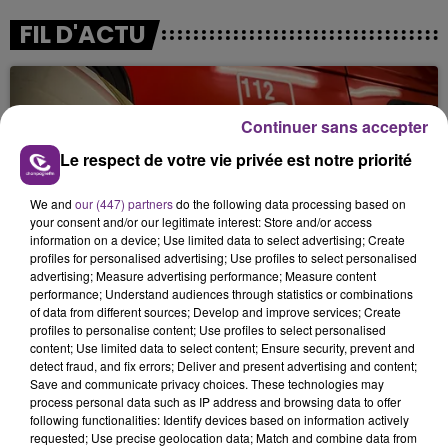
FIL D'ACTU
Continuer sans accepter
Le respect de votre vie privée est notre priorité
We and
our (447) partners
do the following data processing based on
your consent and/or our legitimate interest: Store and/or access
5 août 2026
information on a device; Use limited data to select advertising; Create
UN FEU DE REMORQUE BLOQUE LA
profiles for personalised advertising; Use profiles to select personalised
CIRCULATION DANS LES ARDENNES
advertising; Measure advertising performance; Measure content
performance; Understand audiences through statistics or combinations
Un feu de remorque s'est déclaré ce mercredi en
of data from different sources; Develop and improve services; Create
fin de matinée sur l'A34.
profiles to personalise content; Use profiles to select personalised
content; Use limited data to select content; Ensure security, prevent and
detect fraud, and fix errors; Deliver and present advertising and content;
Save and communicate privacy choices. These technologies may
process personal data such as IP address and browsing data to offer
following functionalities: Identify devices based on information actively
requested; Use precise geolocation data; Match and combine data from