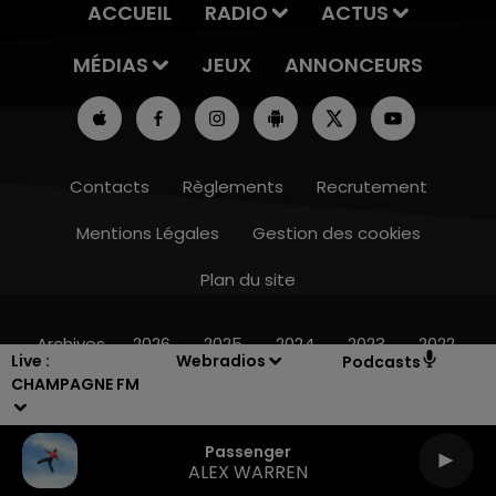
ACCUEIL
RADIO
ACTUS
MÉDIAS
JEUX
ANNONCEURS
Contacts
Règlements
Recrutement
Mentions Légales
Gestion des cookies
Plan du site
19h00 - 19h15
LA POP MACHINE - CHAMPAGNE FM
Archives
2026
2025
2024
2023
2022
Live :
Webradios
Podcasts
CHAMPAGNE FM
Passenger
ALEX WARREN