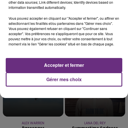
other data sources; Link different devices; Identify devices based on
information transmitted automatically.
5 août 2026
VENEZ FÊTER CE WEEK-END
Vous pouvez accepter en cliquant sur "Accepter et fermer", ou affiner en
L'ANNIVERSAIRE DE WOINIC
sélectionnant les finalités et/ou partenaires dans "Gérer mes choix".
Ce samedi 8 août sera un grand jour :
Vous pouvez également refuser en cliquant sur "Continuer sans
accepter". Vos préférences ne s'appliqueront que pour ce site. Vous
l'anniversaire du plus gros sanglier du monde.
pouvez mettre à jour vos choix, ou retirer votre consentement à tout
Une fête est donc organisée et vous êtes tous
moment via le lien "Gérer les cookies" situé en bas de chaque page.
TITRES DIFFUSÉS
conviés !
Accepter et fermer
14h07
14h07
14h04
14h04
Gérer mes choix
ALEX WARREN
LANA DEL REY
Passenger
Summertime Sadness