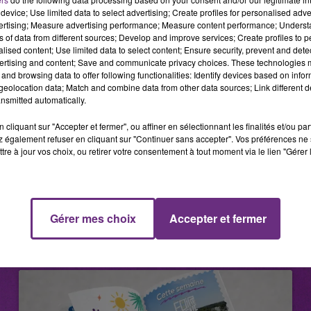
 Une belle occasion de profiter de l’été et de redécouvrir
device; Use limited data to select advertising; Create profiles for personalised adver
vertising; Measure advertising performance; Measure content performance; Unders
ns of data from different sources; Develop and improve services; Create profiles to 
alised content; Use limited data to select content; Ensure security, prevent and detect
ertising and content; Save and communicate privacy choices. These technologies
and browsing data to offer following functionalities: Identify devices based on infor
eolocation data; Match and combine data from other data sources; Link different de
nsmitted automatically.
 et organiser vos sorties, rendez-vous sur le site
reims.fr
.
cliquant sur "Accepter et fermer", ou affiner en sélectionnant les finalités et/ou pa
 également refuser en cliquant sur "Continuer sans accepter". Vos préférences ne 
tre à jour vos choix, ou retirer votre consentement à tout moment via le lien "Gérer 
Gérer mes choix
Accepter et fermer