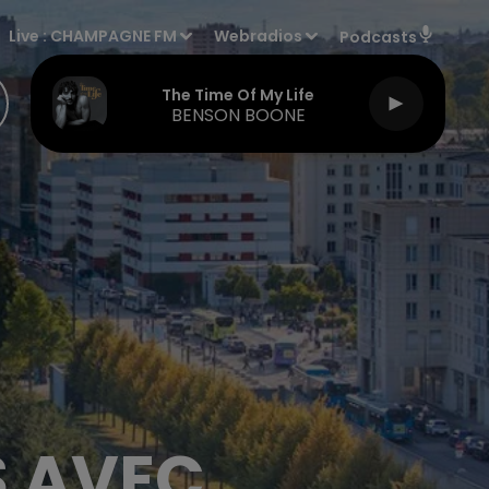
Live :
CHAMPAGNE FM
Webradios
Podcasts
The Time Of My Life
BENSON BOONE
S AVEC