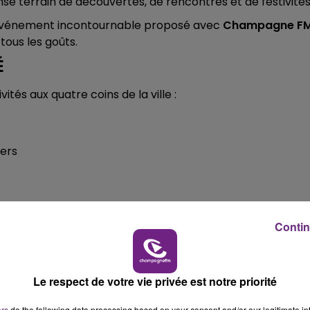
se terrain de découvertes, de rencontres et de festivités
10h00 - 14h00
LE TICKET DE CAISSE
 événement incontournable proposé avec
Champagne F
tous les goûts.
É
ités aux quatre coins de la ville :
iers
r !
Contin
 en quête d’une sortie estivale, il y aura forcément une
HAMPAGNE FM
Le respect de votre vie privée est notre priorité
ers
do the following data processing based on your consent and/or our legitimate int