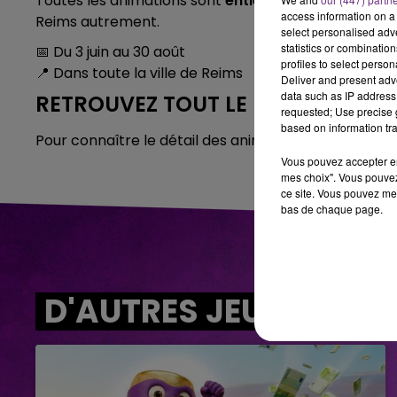
Toutes les animations sont
entièrement gratuites
.
access information on a 
Reims autrement.
select personalised ad
statistics or combinatio
📅 Du 3 juin au 30 août
profiles to select person
📍 Dans toute la ville de Reims
Deliver and present adv
data such as IP address 
RETROUVEZ TOUT LE PROGRAMME
requested; Use precise g
based on information tra
Pour connaître le détail des animations jour par jour
Vous pouvez accepter en 
mes choix". Vous pouvez
ce site. Vous pouvez met
bas de chaque page.
D'AUTRES JEUX