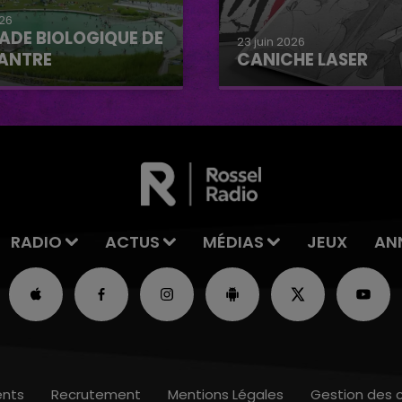
026
ADE BIOLOGIQUE DE
23 juin 2026
ANTRE
CANICHE LASER
e biologique de
Caniche Laser
tre
RADIO
ACTUS
MÉDIAS
JEUX
AN
nts
Recrutement
Mentions Légales
Gestion des 