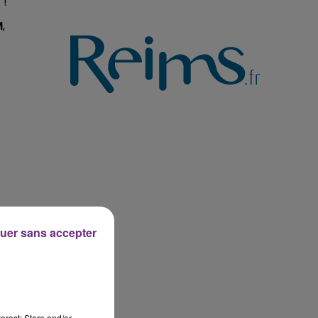
 !
14h00 - 15h00
LA RADIO POP
M
,
uer sans accepter
erest: Store and/or