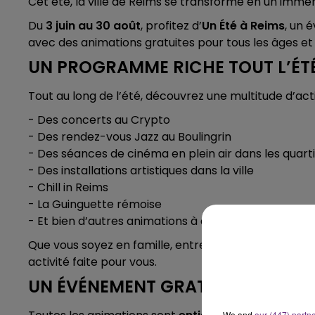
Cet été, la ville de Reims se transforme en un immen
6h00 - 10h00
LA FAMILLE
Du
3 juin au 30 août
, profitez d’
Un Été à Reims
, un
avec des animations gratuites pour tous les âges et 
UN PROGRAMME RICHE TOUT L’ÉT
Tout au long de l’été, découvrez une multitude d’activ
- Des concerts au Crypto
- Des rendez-vous Jazz au Boulingrin
- Des séances de cinéma en plein air dans les quart
- Des installations artistiques dans la ville
- Chill in Reims
- La Guinguette rémoise
- Et bien d’autres animations à découvrir chaque jou
Que vous soyez en famille, entre amis ou simplement
activité faite pour vous.
UN ÉVÉNEMENT GRATUIT AVEC C
We and
our (447) partn