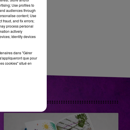
tising; Use profiles to
tand audiences through
personalise content; Use
 fraud, and fix errors;
 may process personal
mation actively
vices; Identify devices
rtenaires dans "Gérer
s'appliqueront que pour
les cookies" situé en