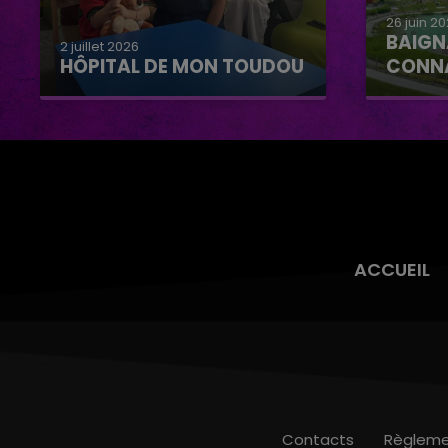
26 juin 2
BAIGN
2 juillet 2026
HÔPITAL DE MON TOUDOU
CONN
Hôpital de mon Toudou
Baignad
Connan
ACCUEIL
Contacts
Règleme