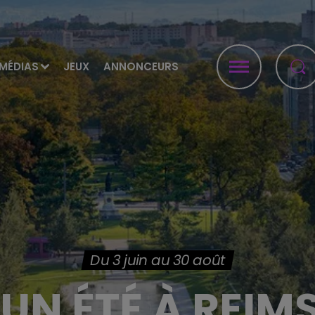
MÉDIAS
JEUX
ANNONCEURS
Du 3 juin au 30 août
 UN ÉTÉ À REIM