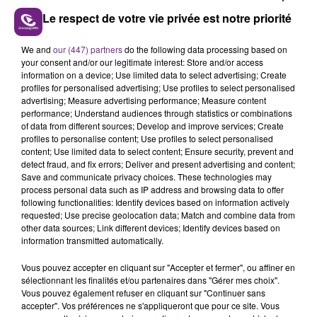
Le respect de votre vie privée est notre priorité
Chaque jour la rédaction CHAMPAGNE FM, vous
propose un ZOOM sur un sujet d'actualité. Rencontre
We and
our (447) partners
do the following data processing based on
avec les personnalités qui font l'actu dans notre
your consent and/or our legitimate interest: Store and/or access
région.
information on a device; Use limited data to select advertising; Create
profiles for personalised advertising; Use profiles to select personalised
advertising; Measure advertising performance; Measure content
performance; Understand audiences through statistics or combinations
of data from different sources; Develop and improve services; Create
profiles to personalise content; Use profiles to select personalised
content; Use limited data to select content; Ensure security, prevent and
detect fraud, and fix errors; Deliver and present advertising and content;
Save and communicate privacy choices. These technologies may
process personal data such as IP address and browsing data to offer
TITRES DIFFUSÉS
following functionalities: Identify devices based on information actively
requested; Use precise geolocation data; Match and combine data from
other data sources; Link different devices; Identify devices based on
17h37
17h37
17h34
17h34
information transmitted automatically.
Vous pouvez accepter en cliquant sur "Accepter et fermer", ou affiner en
sélectionnant les finalités et/ou partenaires dans "Gérer mes choix".
Vous pouvez également refuser en cliquant sur "Continuer sans
accepter". Vos préférences ne s'appliqueront que pour ce site. Vous