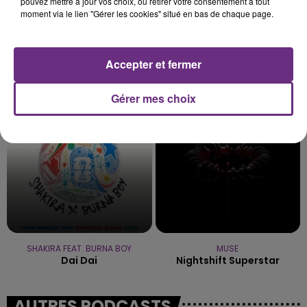
pouvez mettre à jour vos choix, ou retirer votre consentement à tout
moment via le lien "Gérer les cookies" situé en bas de chaque page.
Accepter et fermer
TAYLOR SWIFT
HOZIER
Elizabeth Taylor
Too Sweet
Gérer mes choix
17h30
17h30
17h25
17h25
SHAKIRA FEAT. BURNA BOY
MUSE
Dai Dai
Nightshift Superstar
AUTRES PODCASTS