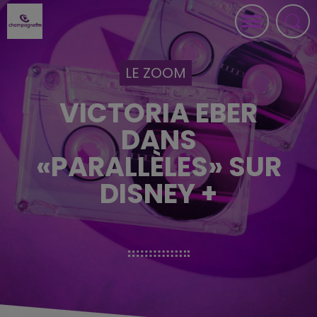
LE ZOOM
VICTORIA EBER
DANS
«PARALLÈLES» SUR
DISNEY +