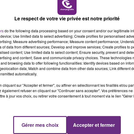
16h00 - 20h00
M
LE WEEK-END CHAMPAGNE FM
Le respect de votre vie privée est notre priorité
ers
do the following data processing based on your consent and/or our legitimate int
device; Use limited data to select advertising; Create profiles for personalised adver
0
vertising; Measure advertising performance; Measure content performance; Unders
ns of data from different sources; Develop and improve services; Create profiles to 
alised content; Use limited data to select content; Ensure security, prevent and detect
ertising and content; Save and communicate privacy choices. These technologies
and browsing data to offer following functionalities: Identify devices based on infor
eolocation data; Match and combine data from other data sources; Link different de
nsmitted automatically.
cliquant sur "Accepter et fermer", ou affiner en sélectionnant les finalités et/ou pa
 également refuser en cliquant sur "Continuer sans accepter". Vos préférences ne 
la marnaise Hadja Cissé originaire d'Epernay fera partie de
tre à jour vos choix, ou retirer votre consentement à tout moment via le lien "Gérer 
e Handball en National 1.
Gérer mes choix
Accepter et fermer