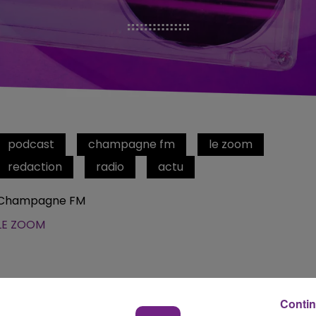
podcast
champagne fm
le zoom
redaction
radio
actu
Champagne FM
LE ZOOM
Contin