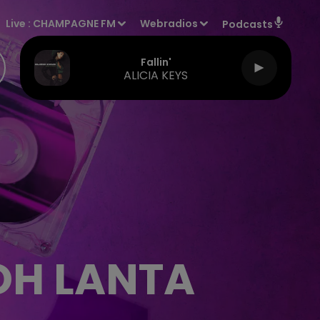
Live :
CHAMPAGNE FM
Webradios
Podcasts
Fallin'
ALICIA KEYS
OH LANTA