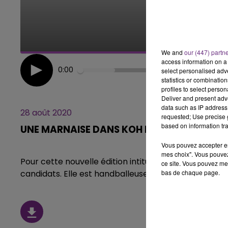
11h00 - 16h00
LE WEEK-END CHAMPAGNE F
We and
our (447) partn
access information on a 
0:00
select personalised ad
statistics or combinatio
profiles to select person
Deliver and present adv
data such as IP address 
28 août 2020
requested; Use precise g
based on information tra
UNE MARNAISE DANS KOH LANTA
Vous pouvez accepter en 
mes choix". Vous pouvez
Pour cette nouvelle édition intitulée "Les 4 Terres", 
ce site. Vous pouvez met
bas de chaque page.
candidats. Elle est handballeuse au Reims Champagn