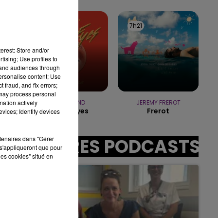
7h00 - 11h00
BEST OF
7h24
7h24
7h21
7h21
erest: Store and/or
tising; Use profiles to
:00
tand audiences through
personalise content; Use
 fraud, and fix errors;
 may process personal
mation actively
THE WEEKND
JEREMY FREROT
In Your Eyes
Frerot
vices; Identify devices
rtenaires dans "Gérer
AUTRES PODCASTS
s'appliqueront que pour
s
les cookies" situé en