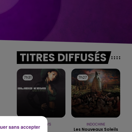
TITRES DIFFUSÉS
7h31
7h31
7h27
7h27
ALICIA KEYS
INDOCHINE
uer sans accepter
Fallin'
Les Nouveaux Soleils