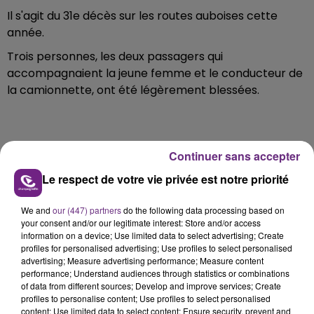
Il s'agit du 31e décès sur les routes auboises cette
année.
Trois personnes, les deux passagers qui
accompagnaient la jeune femme et le conducteur de
la camionnette, ont été légèrement blessées.
FIL D'ACTU
Continuer sans accepter
Le respect de votre vie privée est notre priorité
We and
our (447) partners
do the following data processing based on
your consent and/or our legitimate interest: Store and/or access
information on a device; Use limited data to select advertising; Create
profiles for personalised advertising; Use profiles to select personalised
advertising; Measure advertising performance; Measure content
performance; Understand audiences through statistics or combinations
of data from different sources; Develop and improve services; Create
7 août 2026
profiles to personalise content; Use profiles to select personalised
LA CENTRALE NUCLÉAIRE DE CHOOZ
content; Use limited data to select content; Ensure security, prevent and