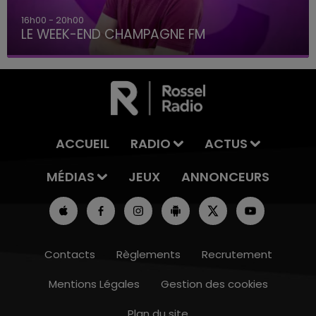
h00
7h00 - 12h
K-END CHAMPAGNE FM
LE WEE
ACCUEIL
RADIO
ACTUS
MÉDIAS
JEUX
ANNONCEURS
Contacts
Règlements
Recrutement
Mentions Légales
Gestion des cookies
Plan du site