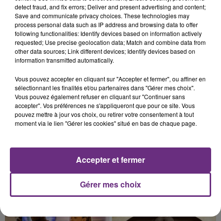
TOUJOURS À L'ARRÊT
detect fraud, and fix errors; Deliver and present advertising and content;
Save and communicate privacy choices. These technologies may
Cela fait déjà une semaine que la centrale
process personal data such as IP address and browsing data to offer
nucléaire ardennaise est à l'arrêt. Une situation
following functionalities: Identify devices based on information actively
requested; Use precise geolocation data; Match and combine data from
justifiée par la sécheresse intense qui est toujours
other data sources; Link different devices; Identify devices based on
présente.
information transmitted automatically.
Vous pouvez accepter en cliquant sur "Accepter et fermer", ou affiner en
sélectionnant les finalités et/ou partenaires dans "Gérer mes choix".
Vous pouvez également refuser en cliquant sur "Continuer sans
accepter". Vos préférences ne s'appliqueront que pour ce site. Vous
7 août 2026
pouvez mettre à jour vos choix, ou retirer votre consentement à tout
LE MAGASIN JOUÉCLUB DE REIMS FERME
moment via le lien "Gérer les cookies" situé en bas de chaque page.
SES PORTES
C'était l'une des institutions du centre-ville
rémois. Le magasin JouéClub est contraint de
Accepter et fermer
fermer ses portes.
TITRES DIFFUSÉS
Gérer mes choix
14h50
14h50
14h46
14h46