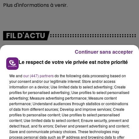
Plus d'informations à venir.
FIL D'ACTU
Continuer sans accepter
Le respect de votre vie privée est notre priorité
We and
our (447) partners
do the following data processing based on
your consent and/or our legitimate interest: Store and/or access
information on a device; Use limited data to select advertising; Create
profiles for personalised advertising; Use profiles to select personalised
6 août 2026
advertising; Measure advertising performance; Measure content
SI TOUT LE MONDE FAIT ÇA, MOI L'ANNÉE
performance; Understand audiences through statistics or combinations
PROCHAINE JE VENDANGE EN...
of data from different sources; Develop and improve services; Create
profiles to personalise content; Use profiles to select personalised
La vendange en Champagne a débuté ce jeudi 6
content; Use limited data to select content; Ensure security, prevent and
août dans la commune de Montgueux (Aube). Du
detect fraud, and fix errors; Deliver and present advertising and content;
jamais vu !
Save and communicate privacy choices. These technologies may
process personal data such as IP address and browsing data to offer