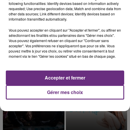
following functionalities: Identify devices based on information actively
requested; Use precise geolocation data; Match and combine data from
other data sources; Link different devices; Identify devices based on
information transmitted automatically.
Vous pouvez accepter en cliquant sur "Accepter et fermer", ou affiner en
6 août 2026
sélectionnant les finalités et/ou partenaires dans "Gérer mes choix".
L'INSPECTION DU TRAVAIL RAPPELLE À
Vous pouvez également refuser en cliquant sur "Continuer sans
L'ORDRE SUR LES CONDITIONS DE...
accepter". Vos préférences ne s'appliqueront que pour ce site. Vous
pouvez mettre à jour vos choix, ou retirer votre consentement à tout
Alors que les dates de début des vendange 2026
moment via le lien "Gérer les cookies" situé en bas de chaque page.
s'est avéré être plus précoce que prévu,
l'inspection du Travail en profite pour rappeler
TITRES DIFFUSÉS
les conditions de...
Accepter et fermer
3h27
3h27
3h24
3h24
Gérer mes choix