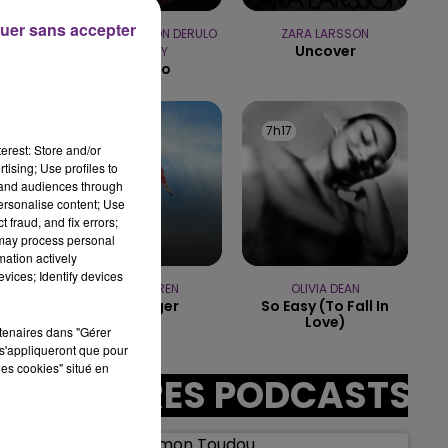
uer sans accepter
DJ GOJA & JASON DERULO
ZARA LARSSON
7h00 - 12h00
Uncover
LE WEEK-END CHAMPAGNE FM
& MELODY
Mi Chico
7h20
7h20
7h17
7h17
erest: Store and/or
tising; Use profiles to
tand audiences through
:00
personalise content; Use
 fraud, and fix errors;
 may process personal
mation actively
vices; Identify devices
ALEX WARREN
OLIVIA DEAN
Passenger
So Easy (to Fall In
Love)
rtenaires dans "Gérer
s'appliqueront que pour
les cookies" situé en
AUTRES PODCASTS