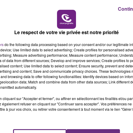
Contin
16h00 - 20h00
LE WEEK-END CHAMPAGNE FM
Le respect de votre vie privée est notre priorité
ers
do the following data processing based on your consent and/or our legitimate int
device; Use limited data to select advertising; Create profiles for personalised adver
vertising; Measure advertising performance; Measure content performance; Unders
0
ns of data from different sources; Develop and improve services; Create profiles to 
alised content; Use limited data to select content; Ensure security, prevent and detect
ertising and content; Save and communicate privacy choices. These technologies
and browsing data to offer following functionalities: Identify devices based on infor
eolocation data; Match and combine data from other data sources; Link different de
nsmitted automatically.
-CHAMPAGNE
cliquant sur "Accepter et fermer", ou affiner en sélectionnant les finalités et/ou pa
 également refuser en cliquant sur "Continuer sans accepter". Vos préférences ne 
tre à jour vos choix, ou retirer votre consentement à tout moment via le lien "Gérer 
propose désormais des cours de burlesque à Châlons-en-
cole est dans le Zoom de Champagne FM.