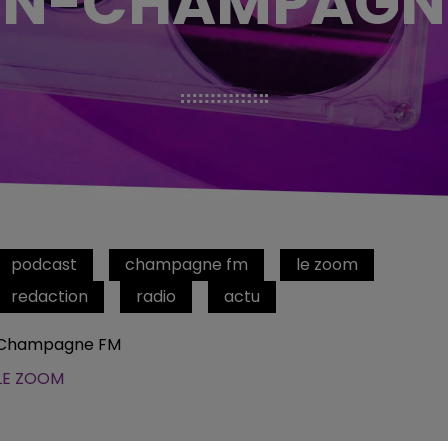
EN-CHAMPAGN
podcast
champagne fm
le zoom
redaction
radio
actu
Champagne FM
LE ZOOM