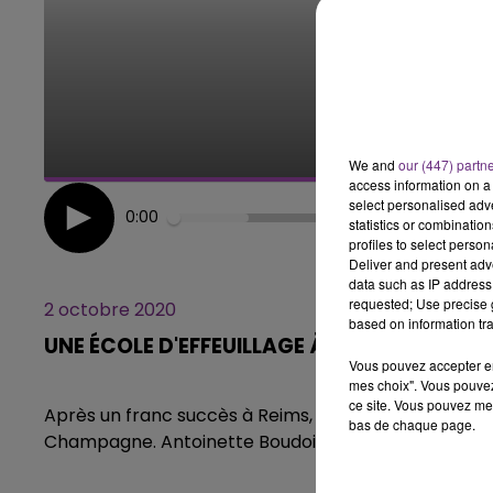
7h00 - 12h00
LE WEEK-END CHAMPAGNE FM
We and
our (447) partn
access information on a 
select personalised ad
0:00
statistics or combinatio
profiles to select person
Deliver and present adv
data such as IP address 
requested; Use precise g
2 octobre 2020
based on information tra
UNE ÉCOLE D'EFFEUILLAGE À CHÂLONS-EN
Vous pouvez accepter en 
mes choix". Vous pouvez
ce site. Vous pouvez met
Après un franc succès à Reims, la Boudoir School 
bas de chaque page.
Champagne. Antoinette Boudoir, fondatrice de l'é