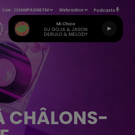
Live :
CHAMPAGNE FM
Webradios
Podcasts
Mi Chico
DJ GOJA & JASON
DERULO & MELODY
 À CHÂLONS-