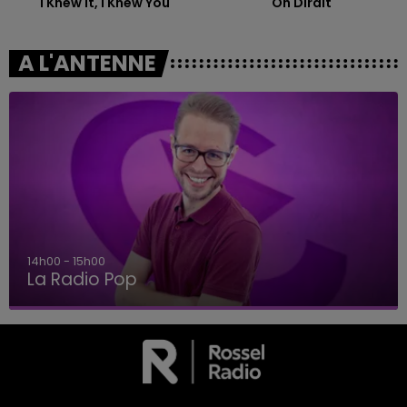
I Knew It, I Knew You
On Dirait
A L'ANTENNE
14h00 - 15h00
La Radio Pop