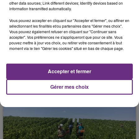
other data sources; Link different devices; Identify devices based on
information transmitted automatically.
FIL D'ACTU
Vous pouvez accepter en cliquant sur "Accepter et fermer", ou affiner en
sélectionnant les finalités et/ou partenaires dans "Gérer mes choix".
Vous pouvez également refuser en cliquant sur "Continuer sans
accepter". Vos préférences ne s'appliqueront que pour ce site. Vous
pouvez mettre à jour vos choix, ou retirer votre consentement à tout
moment via le lien "Gérer les cookies" situé en bas de chaque page.
Accepter et fermer
6 août 2026
SI TOUT LE MONDE FAIT ÇA, MOI L'ANNÉE
PROCHAINE JE VENDANGE EN...
Gérer mes choix
La vendange en Champagne a débuté ce jeudi 6
août dans la commune de Montgueux (Aube). Du
jamais vu !