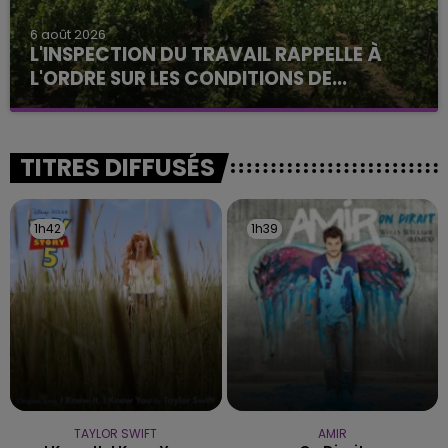
6 août 2026
L'INSPECTION DU TRAVAIL RAPPELLE À
L'ORDRE SUR LES CONDITIONS DE...
Alors que les dates de début des vendange 2026
s'est avéré être plus précoce que prévu,
l'inspection du Travail en profite pour rappeler
TITRES DIFFUSÉS
les conditions de...
1h42
1h42
1h39
1h39
TAYLOR SWIFT
AMIR