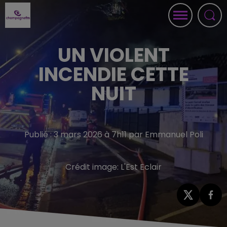
UN VIOLENT
INCENDIE CETTE
NUIT
Publié : 3 mars 2026 à 7h11 par Emmanuel Poli
Crédit image:
L'Est Eclair