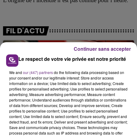
L’origine de l’incendie n’est pas connue pour l’heure.
FIL D'ACTU
Continuer sans accepter
Le respect de votre vie privée est notre priorité
We and
our (447) partners
do the following data processing based on
your consent and/or our legitimate interest: Store and/or access
information on a device; Use limited data to select advertising; Create
profiles for personalised advertising; Use profiles to select personalised
5 août 2026
advertising; Measure advertising performance; Measure content
UN FEU DE REMORQUE BLOQUE LA
performance; Understand audiences through statistics or combinations
CIRCULATION DANS LES ARDENNES
of data from different sources; Develop and improve services; Create
Un feu de remorque s'est déclaré ce mercredi en
profiles to personalise content; Use profiles to select personalised
content; Use limited data to select content; Ensure security, prevent and
fin de matinée sur l'A34.
detect fraud, and fix errors; Deliver and present advertising and content;
Save and communicate privacy choices. These technologies may
process personal data such as IP address and browsing data to offer