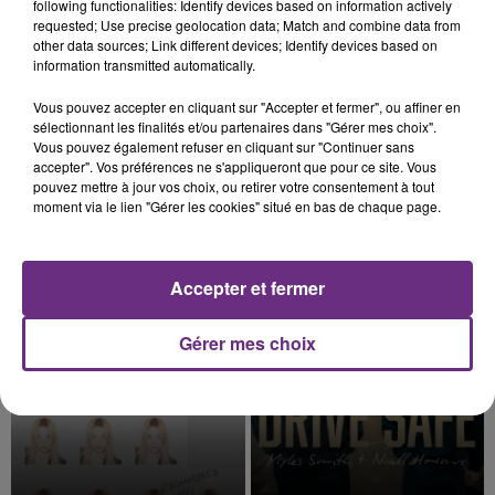
following functionalities: Identify devices based on information actively
requested; Use precise geolocation data; Match and combine data from
other data sources; Link different devices; Identify devices based on
information transmitted automatically.
5 août 2026
Vous pouvez accepter en cliquant sur "Accepter et fermer", ou affiner en
VENEZ FÊTER CE WEEK-END
sélectionnant les finalités et/ou partenaires dans "Gérer mes choix".
Vous pouvez également refuser en cliquant sur "Continuer sans
L'ANNIVERSAIRE DE WOINIC
accepter". Vos préférences ne s'appliqueront que pour ce site. Vous
Ce samedi 8 août sera un grand jour :
pouvez mettre à jour vos choix, ou retirer votre consentement à tout
moment via le lien "Gérer les cookies" situé en bas de chaque page.
l'anniversaire du plus gros sanglier du monde.
Une fête est donc organisée et vous êtes tous
TITRES DIFFUSÉS
conviés !
Accepter et fermer
6h19
6h19
6h16
6h16
Gérer mes choix