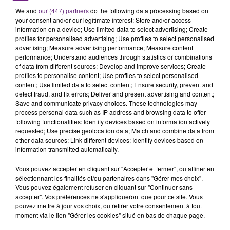
région.
We and
our (447) partners
do the following data processing based on
your consent and/or our legitimate interest: Store and/or access
information on a device; Use limited data to select advertising; Create
profiles for personalised advertising; Use profiles to select personalised
advertising; Measure advertising performance; Measure content
performance; Understand audiences through statistics or combinations
of data from different sources; Develop and improve services; Create
profiles to personalise content; Use profiles to select personalised
content; Use limited data to select content; Ensure security, prevent and
TITRES DIFFUSÉS
detect fraud, and fix errors; Deliver and present advertising and content;
Save and communicate privacy choices. These technologies may
process personal data such as IP address and browsing data to offer
following functionalities: Identify devices based on information actively
3h57
3h57
3h54
3h54
requested; Use precise geolocation data; Match and combine data from
other data sources; Link different devices; Identify devices based on
information transmitted automatically.
Vous pouvez accepter en cliquant sur "Accepter et fermer", ou affiner en
sélectionnant les finalités et/ou partenaires dans "Gérer mes choix".
Vous pouvez également refuser en cliquant sur "Continuer sans
accepter". Vos préférences ne s'appliqueront que pour ce site. Vous
pouvez mettre à jour vos choix, ou retirer votre consentement à tout
moment via le lien "Gérer les cookies" situé en bas de chaque page.
AMIR
THE FAIM