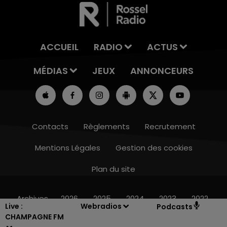
ACCUEIL
RADIO
ACTUS
MÉDIAS
JEUX
ANNONCEURS
Contacts
Règlements
Recrutement
Mentions Légales
Gestion des cookies
Plan du site
16h00 - 20h00
7
LE WEEK-END CHAMPAGNE FM
Archives
2026
2025
2024
2023
2022
Live :
Webradios
Podcasts
CHAMPAGNE FM