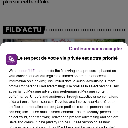
plus sur cette affaire.
FIL D'ACTU
Continuer sans accepter
Le respect de votre vie privée est notre priorité
We and
our (447) partners
do the following data processing based on
your consent and/or our legitimate interest: Store and/or access
information on a device; Use limited data to select advertising; Create
10h16
profiles for personalised advertising; Use profiles to select personalised
LE MAGASIN JOUÉCLUB DE REIMS FERME
advertising; Measure advertising performance; Measure content
performance; Understand audiences through statistics or combinations
SES PORTES
of data from different sources; Develop and improve services; Create
C'était l'une des institutions du centre-ville
profiles to personalise content; Use profiles to select personalised
rémois. Le magasin JouéClub est contraint de
content; Use limited data to select content; Ensure security, prevent and
detect fraud, and fix errors; Deliver and present advertising and content;
fermer ses portes.
Save and communicate privacy choices. These technologies may
process personal data such as IP address and browsing data to offer