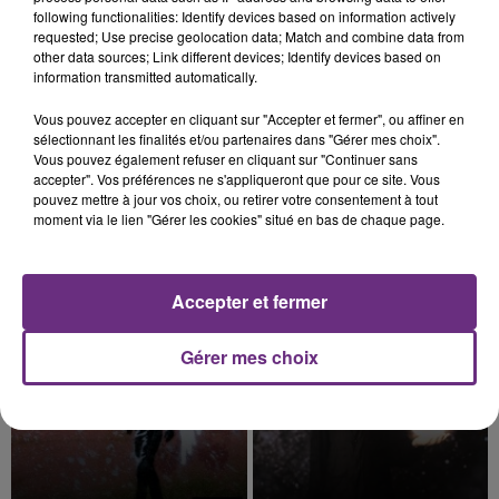
following functionalities: Identify devices based on information actively
requested; Use precise geolocation data; Match and combine data from
other data sources; Link different devices; Identify devices based on
information transmitted automatically.
9h22
Vous pouvez accepter en cliquant sur "Accepter et fermer", ou affiner en
UNE JEUNE AUTOMOBILISTE GRIÈVEMENT
sélectionnant les finalités et/ou partenaires dans "Gérer mes choix".
BLESSÉE
Vous pouvez également refuser en cliquant sur "Continuer sans
accepter". Vos préférences ne s'appliqueront que pour ce site. Vous
Une automobiliste s'est retrouvée piégée dans
pouvez mettre à jour vos choix, ou retirer votre consentement à tout
son véhicule après une collision avec un poids
moment via le lien "Gérer les cookies" situé en bas de chaque page.
lourd. Très grièvement blessée, la jeune femme
TITRES DIFFUSÉS
de 20 ans a été...
Accepter et fermer
10h41
10h41
10h37
10h37
Gérer mes choix