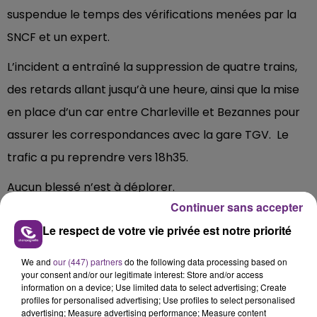
suspendue le temps des vérifications menées par la
SNCF et un expert.
L’incident a entraîné la suppression de quatre trains,
des retards allant jusqu’à une heure, ainsi que la mise
en place d’un car entre Charleville et Bezannes pour
assurer les correspondances avec la gare TGV. Le
trafic a pu reprendre vers 18h35.
Aucun blessé n’est à déplorer.
Continuer sans accepter
Le respect de votre vie privée est notre priorité
FIL D'ACTU
We and
our (447) partners
do the following data processing based on
your consent and/or our legitimate interest: Store and/or access
information on a device; Use limited data to select advertising; Create
profiles for personalised advertising; Use profiles to select personalised
advertising; Measure advertising performance; Measure content