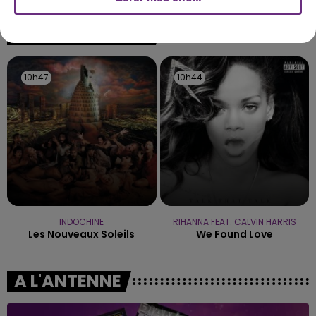
l'anniversaire du plus gros sanglier du monde.
Une fête est donc organisée et vous êtes tous
TITRES DIFFUSÉS
conviés !
10h47
10h47
10h44
10h44
INDOCHINE
RIHANNA FEAT. CALVIN HARRIS
Les Nouveaux Soleils
We Found Love
A L'ANTENNE