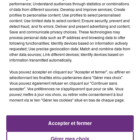
performance; Understand audiences through statistics or combinations
of data from different sources; Develop and improve services; Create
profiles to personalise content; Use profiles to select personalised
content; Use limited data to select content; Ensure security, prevent and
detect fraud, and fix errors; Deliver and present advertising and content;
Save and communicate privacy choices. These technologies may
5 août 2026
process personal data such as IP address and browsing data to offer
UN FEU DE REMORQUE BLOQUE LA
following functionalities: Identify devices based on information actively
CIRCULATION DANS LES ARDENNES
requested; Use precise geolocation data; Match and combine data from
other data sources; Link different devices; Identify devices based on
Un feu de remorque s'est déclaré ce mercredi en
information transmitted automatically.
fin de matinée sur l'A34.
Vous pouvez accepter en cliquant sur "Accepter et fermer", ou affiner en
sélectionnant les finalités et/ou partenaires dans "Gérer mes choix".
Vous pouvez également refuser en cliquant sur "Continuer sans
accepter". Vos préférences ne s'appliqueront que pour ce site. Vous
pouvez mettre à jour vos choix, ou retirer votre consentement à tout
moment via le lien "Gérer les cookies" situé en bas de chaque page.
5 août 2026
VENEZ FÊTER CE WEEK-END
Accepter et fermer
L'ANNIVERSAIRE DE WOINIC
Ce samedi 8 août sera un grand jour :
Gérer mes choix