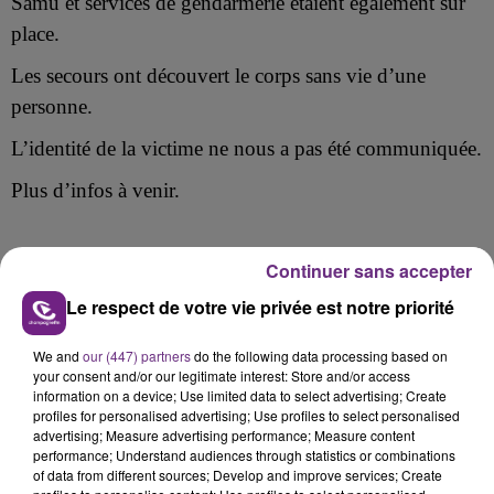
Samu et services de gendarmerie étaient également sur
place.
Les secours ont découvert le corps sans vie d’une
personne.
L’identité de la victime ne nous a pas été communiquée.
Plus d’infos à venir.
Continuer sans accepter
FIL D'ACTU
Le respect de votre vie privée est notre priorité
We and
our (447) partners
do the following data processing based on
your consent and/or our legitimate interest: Store and/or access
information on a device; Use limited data to select advertising; Create
profiles for personalised advertising; Use profiles to select personalised
advertising; Measure advertising performance; Measure content
performance; Understand audiences through statistics or combinations
of data from different sources; Develop and improve services; Create