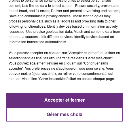
profiles to personalise content; Use profiles to select personalised
content; Use limited data to select content; Ensure security, prevent and
detect fraud, and fix errors; Deliver and present advertising and content;
11h06
Save and communicate privacy choices. These technologies may
JAMAIS SANS MON FRÈRE
process personal data such as IP address and browsing data to offer
Julien Fourel n'a plus donné signé de vie depuis 5
following functionalities: Identify devices based on information actively
requested; Use precise geolocation data; Match and combine data from
mois. Sa sœur poursuit ses recherches pour le
other data sources; Link different devices; Identify devices based on
retrouver.
information transmitted automatically.
Vous pouvez accepter en cliquant sur "Accepter et fermer", ou affiner en
sélectionnant les finalités et/ou partenaires dans "Gérer mes choix".
Vous pouvez également refuser en cliquant sur "Continuer sans
accepter". Vos préférences ne s'appliqueront que pour ce site. Vous
pouvez mettre à jour vos choix, ou retirer votre consentement à tout
7 août 2026
moment via le lien "Gérer les cookies" situé en bas de chaque page.
LA CENTRALE NUCLÉAIRE DE CHOOZ
TOUJOURS À L'ARRÊT
Cela fait déjà une semaine que la centrale
Accepter et fermer
nucléaire ardennaise est à l'arrêt. Une situation
justifiée par la sécheresse intense qui est toujours
Gérer mes choix
TITRES DIFFUSÉS
présente.