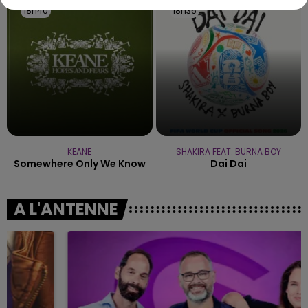
18h40
18h40
18h36
18h36
KEANE
SHAKIRA FEAT. BURNA BOY
Somewhere Only We Know
Dai Dai
A L'ANTENNE