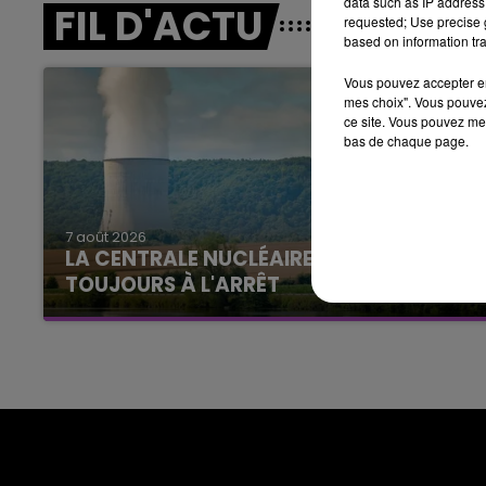
data such as IP address 
FIL D'ACTU
16h00 - 20h00
requested; Use precise g
LE WEEK-END CHAMPAGNE FM
based on information tra
Vous pouvez accepter en 
mes choix". Vous pouvez
ce site. Vous pouvez met
bas de chaque page.
7 août 2026
11h00 - 16h00
LA CENTRALE NUCLÉAIRE DE CHOOZ
Le week-end Champagne 
TOUJOURS À L'ARRÊT
Cela fait déjà une semaine que la centrale
nucléaire ardennaise est à l'arrêt. Une situation
justifiée par la sécheresse intense qui est
toujours présente.