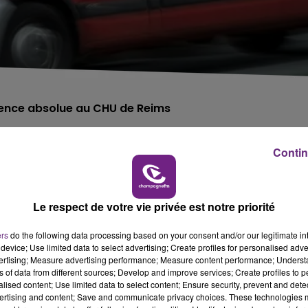
rgence absolue au CHU de Reims
ident survenu vers 18h30, dimanche 29 janvier, sur la RD
Contin
près un accident avec un piéton.
Le respect de votre vie privée est notre priorité
cultés respiratoires, il a été transporté en Urgence
ers
do the following data processing based on your consent and/or our legitimate int
device; Use limited data to select advertising; Create profiles for personalised adver
a été transporté au CH de Rethel en Urgence Relative.
vertising; Measure advertising performance; Measure content performance; Unders
ns of data from different sources; Develop and improve services; Create profiles to 
alised content; Use limited data to select content; Ensure security, prevent and detect
ertising and content; Save and communicate privacy choices. These technologies