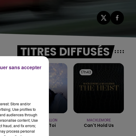
TITRES DIFFUSÉS
uer sans accepter
17h47
17h47
17h43
17h43
erest: Store and/or
tising; Use profiles to
tand audiences through
personalise content; Use
ADELE CASTILLON
MACKLEMORE
Ete Avec Toi
Can't Hold Us
 fraud, and fix errors;
 may process personal