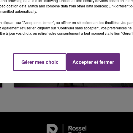
and browsing data to offer following functionalities: Identify devices based on infor
7h00 - 11h00
eolocation data; Match and combine data from other data sources; Link different de
BEST OF
nsmitted automatically.
cliquant sur "Accepter et fermer", ou affiner en sélectionnant les finalités et/ou pa
 également refuser en cliquant sur "Continuer sans accepter". Vos préférences ne 
tre à jour vos choix, ou retirer votre consentement à tout moment via le lien "Gérer 
Gérer mes choix
Accepter et fermer
7 août 2026
16h00 - 20h00
LE MAGASIN JOUÉCLUB DE REIMS FERME
FM
Le Week-end Champagne FM
SES PORTES
C'était l'une des institutions du centre-ville
rémois. Le magasin JouéClub est contraint de
fermer ses portes.