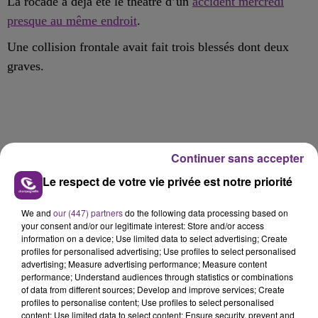
La rocade a déjà été le théâtre d’un
accident mercredi
presque au même endroit
.
Une collision frontale avait fait trois blessés dont deux
graves.
FIL D'ACTU
Continuer sans accepter
Le respect de votre vie privée est notre priorité
We and
our (447) partners
do the following data processing based on
your consent and/or our legitimate interest: Store and/or access
information on a device; Use limited data to select advertising; Create
profiles for personalised advertising; Use profiles to select personalised
advertising; Measure advertising performance; Measure content
performance; Understand audiences through statistics or combinations
of data from different sources; Develop and improve services; Create
7 août 2026
profiles to personalise content; Use profiles to select personalised
LA CENTRALE NUCLÉAIRE DE CHOOZ
content; Use limited data to select content; Ensure security, prevent and