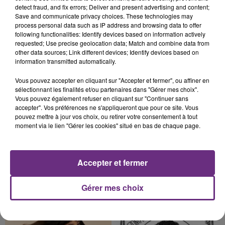
TOUJOURS À L'ARRÊT
detect fraud, and fix errors; Deliver and present advertising and content;
Save and communicate privacy choices. These technologies may
Cela fait déjà une semaine que la centrale
process personal data such as IP address and browsing data to offer
nucléaire ardennaise est à l'arrêt. Une situation
following functionalities: Identify devices based on information actively
requested; Use precise geolocation data; Match and combine data from
justifiée par la sécheresse intense qui est toujours
other data sources; Link different devices; Identify devices based on
présente.
information transmitted automatically.
Vous pouvez accepter en cliquant sur "Accepter et fermer", ou affiner en
sélectionnant les finalités et/ou partenaires dans "Gérer mes choix".
Vous pouvez également refuser en cliquant sur "Continuer sans
accepter". Vos préférences ne s'appliqueront que pour ce site. Vous
7 août 2026
pouvez mettre à jour vos choix, ou retirer votre consentement à tout
LE MAGASIN JOUÉCLUB DE REIMS FERME
moment via le lien "Gérer les cookies" situé en bas de chaque page.
SES PORTES
C'était l'une des institutions du centre-ville
rémois. Le magasin JouéClub est contraint de
Accepter et fermer
fermer ses portes.
TITRES DIFFUSÉS
Gérer mes choix
10h41
10h41
10h37
10h37