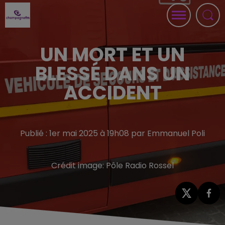
UN MORT ET UN
BLESSÉ DANS UN
ACCIDENT
Publié : 1er mai 2025 à 19h08 par Emmanuel Poli
Crédit image:
Pôle Radio Rossel