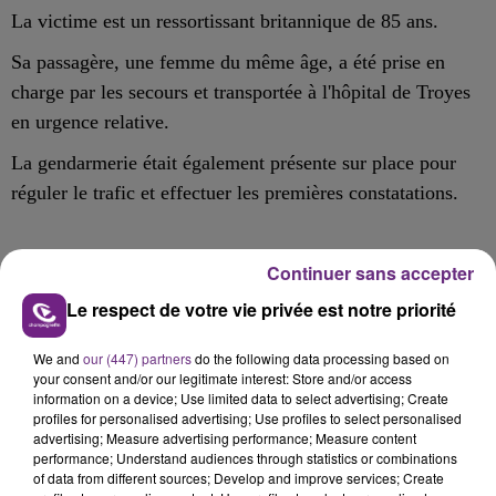
La victime est un ressortissant britannique de 85 ans.
Sa passagère, une femme du même âge, a été prise en
charge par les secours et transportée à l'hôpital de Troyes
en urgence relative.
La gendarmerie était également présente sur place pour
réguler le trafic et effectuer les premières constatations.
Continuer sans accepter
FIL D'ACTU
Le respect de votre vie privée est notre priorité
We and
our (447) partners
do the following data processing based on
your consent and/or our legitimate interest: Store and/or access
information on a device; Use limited data to select advertising; Create
profiles for personalised advertising; Use profiles to select personalised
advertising; Measure advertising performance; Measure content
performance; Understand audiences through statistics or combinations
of data from different sources; Develop and improve services; Create