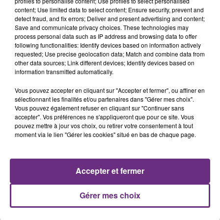
profiles to personalise content; Use profiles to select personalised
7 août 2026
content; Use limited data to select content; Ensure security, prevent and
LA CENTRALE NUCLÉAIRE DE CHOOZ
detect fraud, and fix errors; Deliver and present advertising and content;
Save and communicate privacy choices. These technologies may
TOUJOURS À L'ARRÊT
process personal data such as IP address and browsing data to offer
Cela fait déjà une semaine que la centrale
following functionalities: Identify devices based on information actively
requested; Use precise geolocation data; Match and combine data from
nucléaire ardennaise est à l'arrêt. Une situation
other data sources; Link different devices; Identify devices based on
justifiée par la sécheresse intense qui est toujours
information transmitted automatically.
présente.
Vous pouvez accepter en cliquant sur "Accepter et fermer", ou affiner en
sélectionnant les finalités et/ou partenaires dans "Gérer mes choix".
Vous pouvez également refuser en cliquant sur "Continuer sans
accepter". Vos préférences ne s'appliqueront que pour ce site. Vous
pouvez mettre à jour vos choix, ou retirer votre consentement à tout
7 août 2026
moment via le lien "Gérer les cookies" situé en bas de chaque page.
LE MAGASIN JOUÉCLUB DE REIMS FERME
SES PORTES
C'était l'une des institutions du centre-ville
Accepter et fermer
rémois. Le magasin JouéClub est contraint de
fermer ses portes.
Gérer mes choix
TITRES DIFFUSÉS