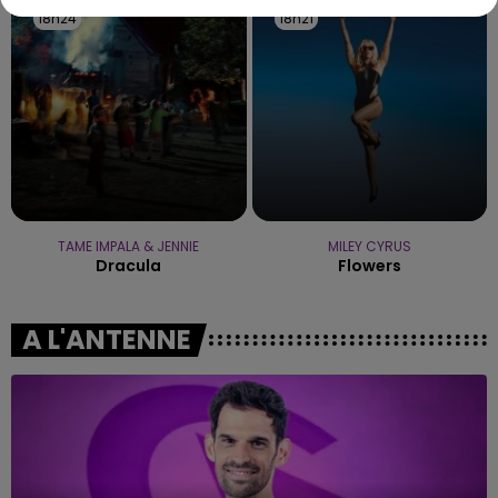
18h24
18h24
18h21
18h21
TAME IMPALA & JENNIE
MILEY CYRUS
Dracula
Flowers
A L'ANTENNE