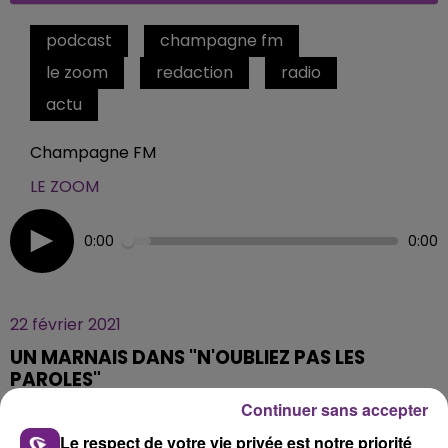
podcast
champagne fm
le zoom
redaction
radio
actu
Champagne FM
LE ZOOM
0:00
0:00
22 février 2021
UN MARNAIS DANS "N'OUBLIEZ PAS LES
PAROLES"
Continuer sans accepter
Le respect de votre vie privée est notre priorité
Olivier sera ce soir sur le plateau de France 2 avec