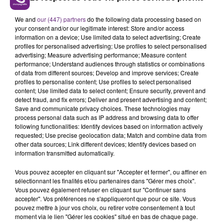
Nagui. Le passionné de Slam va tenter de battre
We and
our (447) partners
do the following data processing based on
Delphine, la nouvelle maestro de l'émission.
your consent and/or our legitimate interest: Store and/or access
information on a device; Use limited data to select advertising; Create
profiles for personalised advertising; Use profiles to select personalised
advertising; Measure advertising performance; Measure content
performance; Understand audiences through statistics or combinations
of data from different sources; Develop and improve services; Create
profiles to personalise content; Use profiles to select personalised
content; Use limited data to select content; Ensure security, prevent and
detect fraud, and fix errors; Deliver and present advertising and content;
TITRES DIFFUSÉS
Save and communicate privacy choices. These technologies may
process personal data such as IP address and browsing data to offer
following functionalities: Identify devices based on information actively
requested; Use precise geolocation data; Match and combine data from
20h41
20h41
20h38
20h38
other data sources; Link different devices; Identify devices based on
information transmitted automatically.
Vous pouvez accepter en cliquant sur "Accepter et fermer", ou affiner en
sélectionnant les finalités et/ou partenaires dans "Gérer mes choix".
Vous pouvez également refuser en cliquant sur "Continuer sans
accepter". Vos préférences ne s'appliqueront que pour ce site. Vous
pouvez mettre à jour vos choix, ou retirer votre consentement à tout
moment via le lien "Gérer les cookies" situé en bas de chaque page.