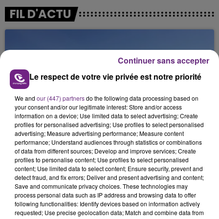
FIL D'ACTU
Continuer sans accepter
Le respect de votre vie privée est notre priorité
We and
our (447) partners
do the following data processing based on
your consent and/or our legitimate interest: Store and/or access
6 août 2026
information on a device; Use limited data to select advertising; Create
SI TOUT LE MONDE FAIT ÇA, MOI L'ANNÉE
profiles for personalised advertising; Use profiles to select personalised
PROCHAINE JE VENDANGE EN...
advertising; Measure advertising performance; Measure content
La vendange en Champagne a débuté ce jeudi 6
performance; Understand audiences through statistics or combinations
of data from different sources; Develop and improve services; Create
août dans la commune de Montgueux (Aube). Du
profiles to personalise content; Use profiles to select personalised
jamais vu !
content; Use limited data to select content; Ensure security, prevent and
detect fraud, and fix errors; Deliver and present advertising and content;
Save and communicate privacy choices. These technologies may
process personal data such as IP address and browsing data to offer
following functionalities: Identify devices based on information actively
requested; Use precise geolocation data; Match and combine data from