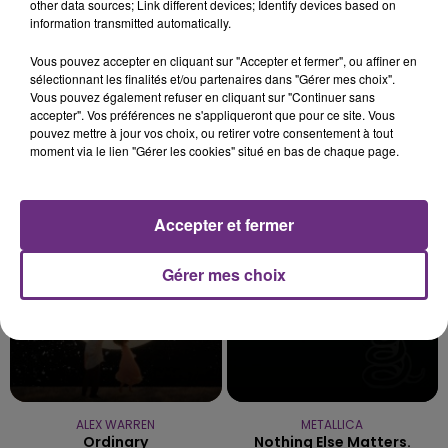
other data sources; Link different devices; Identify devices based on
information transmitted automatically.
6 août 2026
L'INSPECTION DU TRAVAIL RAPPELLE À
Vous pouvez accepter en cliquant sur "Accepter et fermer", ou affiner en
L'ORDRE SUR LES CONDITIONS DE...
sélectionnant les finalités et/ou partenaires dans "Gérer mes choix".
Alors que les dates de début des vendange 2026
Vous pouvez également refuser en cliquant sur "Continuer sans
accepter". Vos préférences ne s'appliqueront que pour ce site. Vous
s'est avéré être plus précoce que prévu,
pouvez mettre à jour vos choix, ou retirer votre consentement à tout
l'inspection du Travail en profite pour rappeler
TITRES DIFFUSÉS
moment via le lien "Gérer les cookies" situé en bas de chaque page.
les conditions de...
4h54
4h54
4h49
4h49
Accepter et fermer
Gérer mes choix
ALEX WARREN
METALLICA
Ordinary
Nothing Else Matters.