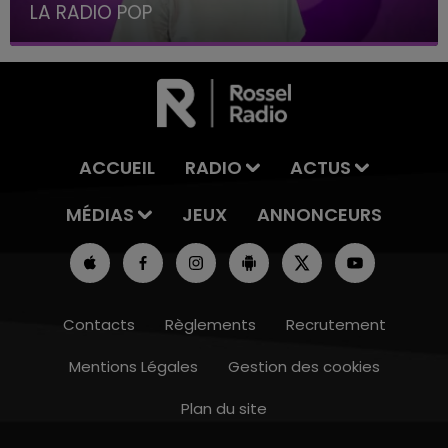
LE BEST OF DE LA FAMILLE CHAMP
ACCUEIL
RADIO
ACTUS
MÉDIAS
JEUX
ANNONCEURS
Contacts
Règlements
Recrutement
Mentions Légales
Gestion des cookies
Plan du site
19h00 - 19h15
LA POP MACHINE - CHAMPAGNE FM