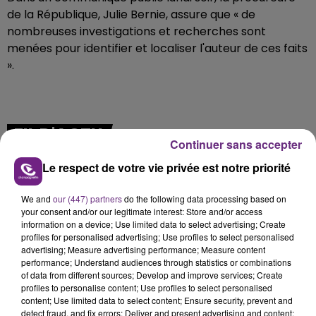
de la République, Julie Bernie, assure que « de
nombreuses investigations et recherches sont
menées pour identifier et localiser l'auteur de ces faits
».
FIL D'ACTU
Continuer sans accepter
Le respect de votre vie privée est notre priorité
We and
our (447) partners
do the following data processing based on
your consent and/or our legitimate interest: Store and/or access
information on a device; Use limited data to select advertising; Create
profiles for personalised advertising; Use profiles to select personalised
advertising; Measure advertising performance; Measure content
performance; Understand audiences through statistics or combinations
5 août 2026
of data from different sources; Develop and improve services; Create
UN FEU DE REMORQUE BLOQUE LA
profiles to personalise content; Use profiles to select personalised
CIRCULATION DANS LES ARDENNES
content; Use limited data to select content; Ensure security, prevent and
detect fraud, and fix errors; Deliver and present advertising and content;