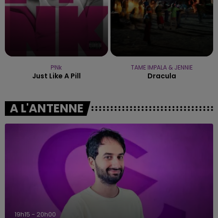
P!nk
TAME IMPALA & JENNIE
Just Like A Pill
Dracula
A L'ANTENNE
5h00 - 6h00