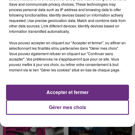
Un feu de remorque s'est déclaré ce mercredi en
Save and communicate privacy choices. These technologies may
fin de matinée sur l'A34.
process personal data such as IP address and browsing data to offer
following functionalities: Identify devices based on information actively
requested; Use precise geolocation data; Match and combine data from
other data sources; Link different devices; Identify devices based on
information transmitted automatically.
Vous pouvez accepter en cliquant sur "Accepter et fermer", ou affiner en
sélectionnant les finalités et/ou partenaires dans "Gérer mes choix".
Vous pouvez également refuser en cliquant sur "Continuer sans
5 août 2026
accepter". Vos préférences ne s'appliqueront que pour ce site. Vous
VENEZ FÊTER CE WEEK-END
pouvez mettre à jour vos choix, ou retirer votre consentement à tout
L'ANNIVERSAIRE DE WOINIC
moment via le lien "Gérer les cookies" situé en bas de chaque page.
Ce samedi 8 août sera un grand jour :
l'anniversaire du plus gros sanglier du monde.
Une fête est donc organisée et vous êtes tous
Accepter et fermer
TITRES DIFFUSÉS
conviés !
Gérer mes choix
14h37
14h37
14h33
14h33