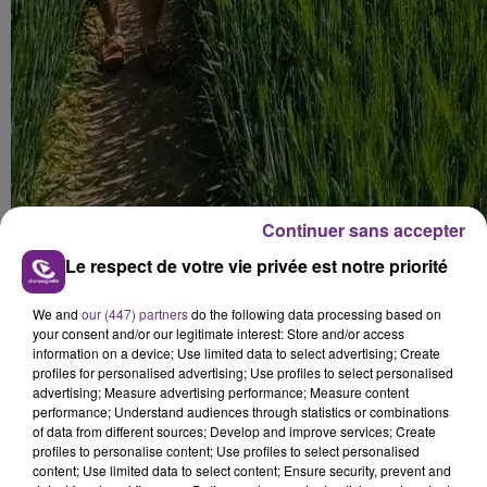
Continuer sans accepter
Le respect de votre vie privée est notre priorité
We and
our (447) partners
do the following data processing based on
your consent and/or our legitimate interest: Store and/or access
information on a device; Use limited data to select advertising; Create
profiles for personalised advertising; Use profiles to select personalised
L'initiative, s'adresse aux adhérents des Jeunes
advertising; Measure advertising performance; Measure content
performance; Understand audiences through statistics or combinations
Agriculteurs. Pour participer, les célibataires doivent
of data from different sources; Develop and improve services; Create
profiles to personalise content; Use profiles to select personalised
remplir un formulaire de participation à réclamer
ici
.
content; Use limited data to select content; Ensure security, prevent and