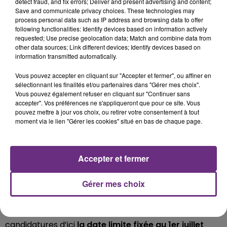
detect fraud, and fix errors; Deliver and present advertising and content;
À partir de là, un petit portrait est rédigé par l’équipe
Save and communicate privacy choices. These technologies may
organisatrice, puis publié sur la
page Facebook des
process personal data such as IP address and browsing data to offer
following functionalities: Identify devices based on information actively
Jeunes Agriculteurs de l’Aube
.
requested; Use precise geolocation data; Match and combine data from
other data sources; Link different devices; Identify devices based on
Du côté des prétendant(e)s, pas besoin d’être du
information transmitted automatically.
milieu agricole : l’appel est lancé à toute la France.
Vous pouvez accepter en cliquant sur "Accepter et fermer", ou affiner en
sélectionnant les finalités et/ou partenaires dans "Gérer mes choix".
Toute personne intéressée peut répondre au portrait
Vous pouvez également refuser en cliquant sur "Continuer sans
accepter". Vos préférences ne s'appliqueront que pour ce site. Vous
en envoyant une lettre, une vidéo ou un message,
pouvez mettre à jour vos choix, ou retirer votre consentement à tout
accompagné d'une photo, via l’adresse mail dédiée.
moment via le lien "Gérer les cookies" situé en bas de chaque page.
(jeunesagriculteursarcis@gmail.com ) . Les
organisateurs transfèrent ensuite les candidatures
Accepter et fermer
aux agriculteurs concernés, qui choisissent s'ils
Gérer mes choix
souhaitent rencontrer la personne.
L’organisation espère recevoir une vingtaine de
candidatures d’ici
la date limite fixée au 1er juillet