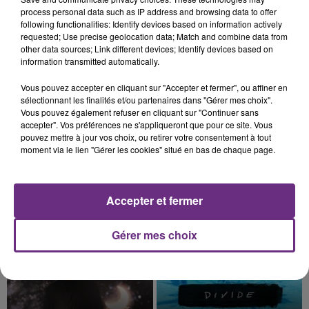
process personal data such as IP address and browsing data to offer
following functionalities: Identify devices based on information actively
requested; Use precise geolocation data; Match and combine data from
other data sources; Link different devices; Identify devices based on
information transmitted automatically.
Vous pouvez accepter en cliquant sur "Accepter et fermer", ou affiner en
sélectionnant les finalités et/ou partenaires dans "Gérer mes choix".
5 août 2026
Vous pouvez également refuser en cliquant sur "Continuer sans
VENEZ FÊTER CE WEEK-END
accepter". Vos préférences ne s'appliqueront que pour ce site. Vous
L'ANNIVERSAIRE DE WOINIC
pouvez mettre à jour vos choix, ou retirer votre consentement à tout
moment via le lien "Gérer les cookies" situé en bas de chaque page.
Ce samedi 8 août sera un grand jour :
l'anniversaire du plus gros sanglier du monde.
Une fête est donc organisée et vous êtes tous
TITRES DIFFUSÉS
Accepter et fermer
conviés !
Gérer mes choix
13h08
13h08
13h04
13h04