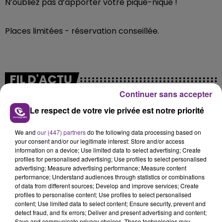
N’oubliez pas d’apporter votre pique-nique !
Places limitées - réservation conseillée.
FIL D'ACTU
Continuer sans accepter
Le respect de votre vie privée est notre priorité
We and
our (447) partners
do the following data processing based on
your consent and/or our legitimate interest: Store and/or access
information on a device; Use limited data to select advertising; Create
profiles for personalised advertising; Use profiles to select personalised
advertising; Measure advertising performance; Measure content
5 août 2026
performance; Understand audiences through statistics or combinations
UN FEU DE REMORQUE BLOQUE LA
of data from different sources; Develop and improve services; Create
profiles to personalise content; Use profiles to select personalised
CIRCULATION DANS LES ARDENNES
content; Use limited data to select content; Ensure security, prevent and
Un feu de remorque s'est déclaré ce mercredi en
detect fraud, and fix errors; Deliver and present advertising and content;
fin de matinée sur l'A34.
Save and communicate privacy choices. These technologies may