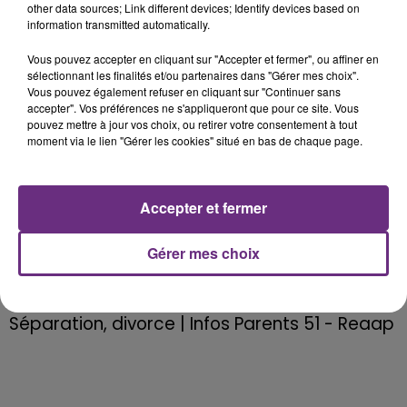
other data sources; Link different devices; Identify devices based on
vacances scolaires et peuvent se dérouler
information transmitted automatically.
dans différentes communes du
Vous pouvez accepter en cliquant sur "Accepter et fermer", ou affiner en
département.
sélectionnant les finalités et/ou partenaires dans "Gérer mes choix".
Les séances sont gratuites et financées par
Vous pouvez également refuser en cliquant sur "Continuer sans
accepter". Vos préférences ne s'appliqueront que pour ce site. Vous
le Réseau d’Écoute, d’Appui et
pouvez mettre à jour vos choix, ou retirer votre consentement à tout
d’Accompagnement des Parents .
moment via le lien "Gérer les cookies" situé en bas de chaque page.
Pour plus d’information, n’hésitez pas à
Accepter et fermer
contacter l’une ou l’autre des associations
qui anime ces groupes
Gérer mes choix
Aretaf : 03 26 88 41 55
Udaf : 03 26 69 47 60
Séparation, divorce | Infos Parents 51 - Reaap