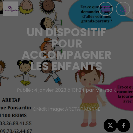
UN DISPOSITIF
POUR
ACCOMPAGNER
LES ENFANTS
Publié : 4 janvier 2023 à 13h24 par Melissa K
Crédit image:
ARETAF MARNE