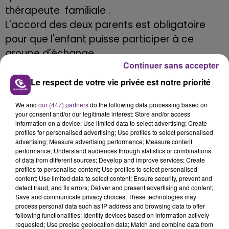
thérapeute familiale .
L'accord des deux parents est obligatoire
pour que l'enfant puisse participer à ce
groupe d'échange.
Continuer sans accepter
Au total cinq séances auront lieu dont
Le respect de votre vie privée est notre priorité
quatre rencontres de 1h30 pour :
We and
our (447) partners
do the following data processing based on
your consent and/or our legitimate interest: Store and/or access
- Aborder les conséquences de la séparation
information on a device; Use limited data to select advertising; Create
- Offrir un lieu d’expression de leurs émotions,
profiles for personalised advertising; Use profiles to select personalised
advertising; Measure advertising performance; Measure content
de leurs craintes.
performance; Understand audiences through statistics or combinations
- Chercher ensemble les moyens, pour mieux
of data from different sources; Develop and improve services; Create
profiles to personalise content; Use profiles to select personalised
dialoguer avec leurs parents et mieux vivre
content; Use limited data to select content; Ensure security, prevent and
detect fraud, and fix errors; Deliver and present advertising and content;
leur place d’enfant.
Save and communicate privacy choices. These technologies may
process personal data such as IP address and browsing data to offer
following functionalities: Identify devices based on information actively
Les séances ont lieu souvent pendant les
requested; Use precise geolocation data; Match and combine data from