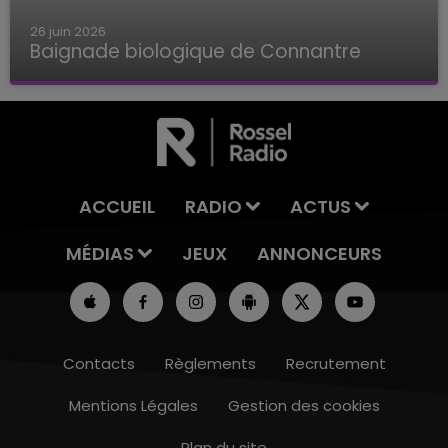
26 juin 2026
Baignade biologique de Connantre
Baignade biologique de Connantre
ACCUEIL
RADIO
ACTUS
MÉDIAS
JEUX
ANNONCEURS
Contacts
Règlements
Recrutement
Mentions Légales
Gestion des cookies
Plan du site