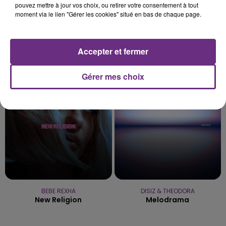
pouvez mettre à jour vos choix, ou retirer votre consentement à tout
moment via le lien "Gérer les cookies" situé en bas de chaque page.
ARIANA GRANDE
GIMS
Accepter et fermer
Hate That I Made You Love
Est-Ce Que Tu M'aimes ?
Me
Gérer mes choix
13h39
13h39
13h36
13h36
BEBE REXHA
DISIZ & THEODORA
New Religion
Melodrama