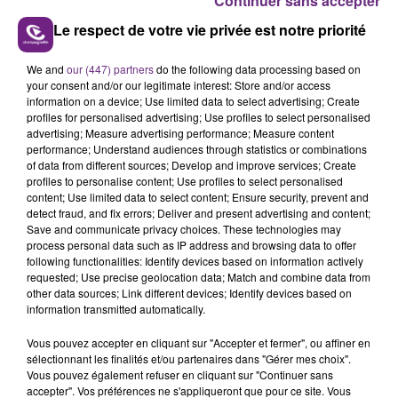
Continuer sans accepter
Chaque jour la rédaction CHAMPAGNE FM, vous
Le respect de votre vie privée est notre priorité
propose un ZOOM sur un sujet d'actualité. Rencontre
We and
our (447) partners
do the following data processing based on
avec les personnalités qui font l'actu dans notre
your consent and/or our legitimate interest: Store and/or access
région.
information on a device; Use limited data to select advertising; Create
profiles for personalised advertising; Use profiles to select personalised
advertising; Measure advertising performance; Measure content
performance; Understand audiences through statistics or combinations
of data from different sources; Develop and improve services; Create
profiles to personalise content; Use profiles to select personalised
content; Use limited data to select content; Ensure security, prevent and
detect fraud, and fix errors; Deliver and present advertising and content;
Save and communicate privacy choices. These technologies may
TITRES DIFFUSÉS
process personal data such as IP address and browsing data to offer
following functionalities: Identify devices based on information actively
requested; Use precise geolocation data; Match and combine data from
other data sources; Link different devices; Identify devices based on
13h46
13h46
13h42
13h42
information transmitted automatically.
Vous pouvez accepter en cliquant sur "Accepter et fermer", ou affiner en
sélectionnant les finalités et/ou partenaires dans "Gérer mes choix".
Vous pouvez également refuser en cliquant sur "Continuer sans
accepter". Vos préférences ne s'appliqueront que pour ce site. Vous