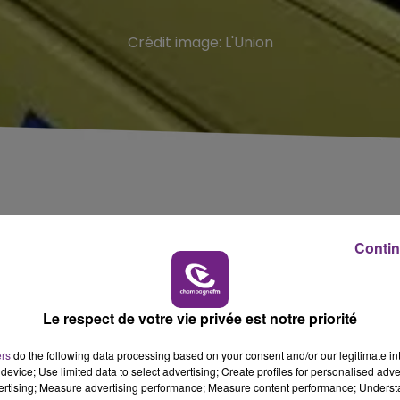
Crédit image:
L'Union
air
ce lundi 17 juin 2024, aux abords du Boulevard Jules
Contin
 matin.
t les circonstances de la mort.
Le respect de votre vie privée est notre priorité
st liée à la disparition de
Michel Vigneron
, cet habitant 
ers
do the following data processing based on your consent and/or our legitimate int
juin dernier.
device; Use limited data to select advertising; Create profiles for personalised adver
vertising; Measure advertising performance; Measure content performance; Unders
onné.