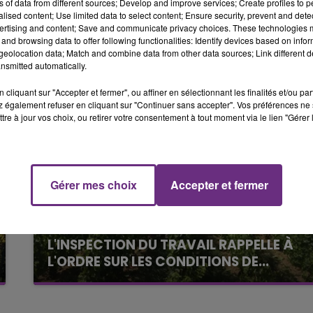
ns of data from different sources; Develop and improve services; Create profiles to 
alised content; Use limited data to select content; Ensure security, prevent and detect
10h00 - 14h00
ertising and content; Save and communicate privacy choices. These technologies
LE TICKET DE CAISSE
and browsing data to offer following functionalities: Identify devices based on infor
eolocation data; Match and combine data from other data sources; Link different de
nsmitted automatically.
cliquant sur "Accepter et fermer", ou affiner en sélectionnant les finalités et/ou pa
 également refuser en cliquant sur "Continuer sans accepter". Vos préférences ne 
tre à jour vos choix, ou retirer votre consentement à tout moment via le lien "Gérer 
Gérer mes choix
Accepter et fermer
15h00 - 19h00
Le Club Champagne FM
6 août 2026
L'INSPECTION DU TRAVAIL RAPPELLE À
L'ORDRE SUR LES CONDITIONS DE...
Alors que les dates de début des vendange
2026 s'est avéré être plus précoce que prévu,
l'inspection du Travail en profite pour rappeler