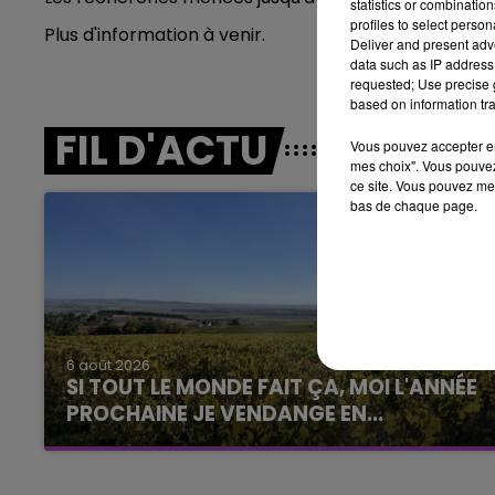
statistics or combinatio
profiles to select person
Plus d'information à venir.
6h00 - 10h00
Deliver and present adv
LA FAMILLE
data such as IP address 
requested; Use precise g
based on information tra
FIL D'ACTU
Vous pouvez accepter en 
mes choix". Vous pouvez
ce site. Vous pouvez met
bas de chaque page.
14h00 - 15h00
La Radio Pop
6 août 2026
SI TOUT LE MONDE FAIT ÇA, MOI L'ANNÉE
PROCHAINE JE VENDANGE EN...
La vendange en Champagne a débuté ce jeudi
6 août dans la commune de Montgueux (Aube).
Du jamais vu !