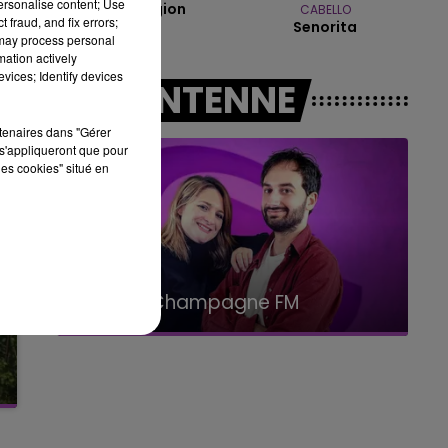
personalise content; Use
New Religion
CABELLO
 fraud, and fix errors;
Senorita
14h00 - 15h00
 may process personal
LA RADIO POP
mation actively
vices; Identify devices
A L'ANTENNE
rtenaires dans "Gérer
s'appliqueront que pour
les cookies" situé en
19h00 - 19h15
LA POP MACHINE - CHAMPAGNE FM