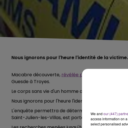
Nous ignorons pour l'heure l'identité de la victime.
Macabre découverte,
révélée par le journal l'Est Ecl
Guesde à Troyes.
Le corps sans vie d'un homme a été retrouvé tôt ce
Nous ignorons pour l'heure l'identité de la victime e
L'enquête permettra de déterminer, si cette affaire e
We and
our (447) partn
Saint-Julien-les-Villas, est porté disparu depuis le 12 
access information on a 
select personalised ad
Les recherches menées jusqu'à présent n'ont rien d