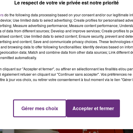
Le respect de votre vie privée est notre priorité
LE BEST
homme de 69 ans, originaire du département voisin de l’Yonne.
00
POP
CH
ers
do the following data processing based on your consent and/or our legitimate int
re se serait déporté sur la voie de gauche pour une raison
device; Use limited data to select advertising; Create profiles for personalised adver
vertising; Measure advertising performance; Measure content performance; Unders
ns of data from different sources; Develop and improve services; Create profiles to 
alised content; Use limited data to select content; Ensure security, prevent and detect
t inévitable.
ertising and content; Save and communicate privacy choices. These technologies
and browsing data to offer following functionalities: Identify devices based on infor
 dans le champ après plusieurs tonneaux, a été transporté à
eolocation data; Match and combine data from other data sources; Link different de
nsmitted automatically.
cliquant sur "Accepter et fermer", ou affiner en sélectionnant les finalités et/ou pa
 également refuser en cliquant sur "Continuer sans accepter". Vos préférences ne 
tre à jour vos choix, ou retirer votre consentement à tout moment via le lien "Gérer 
6h00 - 10h00
La Famille
Gérer mes choix
Accepter et fermer