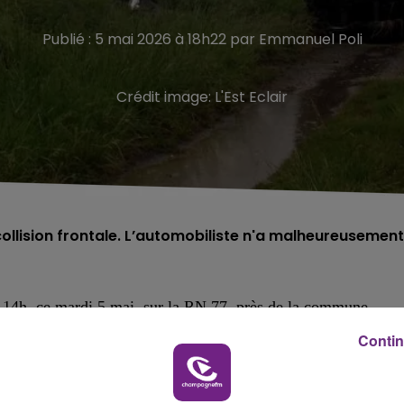
Publié : 5 mai 2026 à 18h22 par Emmanuel Poli
Crédit image:
L'Est Eclair
ollision frontale. L’automobiliste n'a malheureusement
ès 14h, ce mardi 5 mai, sur la RN 77, près de la commune
Contin
 frontale.
 blessé, l’automobiliste est malheureusement décédé.