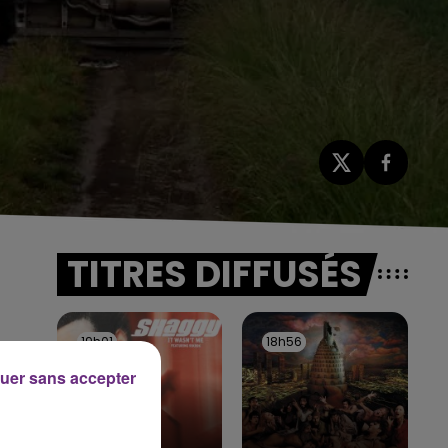
TITRES DIFFUSÉS
19h01
19h01
18h56
18h56
uer sans accepter