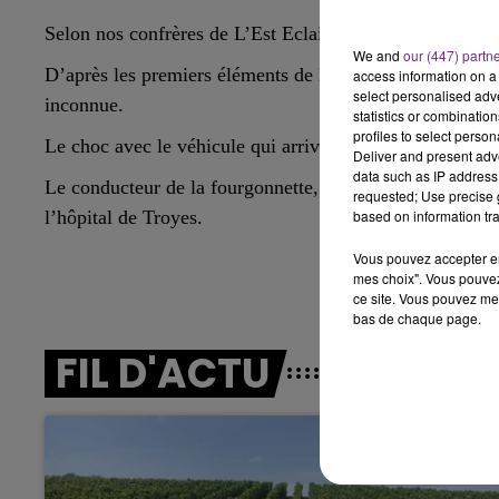
Selon nos confrères de L’Est Eclair, la victime est un 
19h00 - 19h15
19h15 - 20h
 MACHINE - CHAMPAGNE FM
LA RADIO 
We and
our (447) partn
D’après les premiers éléments de l’enquête, le sexagénai
access information on a 
select personalised ad
inconnue.
statistics or combinatio
profiles to select person
Le choc avec le véhicule qui arrivait en sens inverse étai
Deliver and present adv
data such as IP address 
Le conducteur de la fourgonnette, qui s’est immobilisée
requested; Use precise g
l’hôpital de Troyes.
based on information tra
Vous pouvez accepter en 
mes choix". Vous pouvez
ce site. Vous pouvez met
bas de chaque page.
5h00 - 6h00
LE BEST OF DE LA FAMILLE
FIL D'ACTU
CHAMPAGNE FM