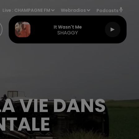
Live :
CHAMPAGNE FM
Webradios
Podcasts
It Wasn't Me
SHAGGY
A VIE DANS
NTALE