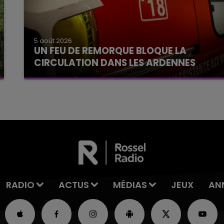
5 août 2026
UN FEU DE REMORQUE BLOQUE LA
CIRCULATION DANS LES ARDENNES
Un feu de remorque s'est déclaré ce mercredi
en fin de matinée sur l'A34.
RADIO
ACTUS
MÉDIAS
JEUX
AN