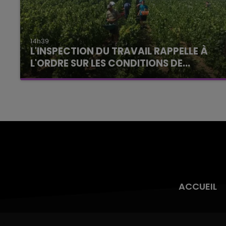
14h39
L'INSPECTION DU TRAVAIL RAPPELLE À
L'ORDRE SUR LES CONDITIONS DE...
Alors que les dates de début des vendange
2026 s'est avéré être plus précoce que prévu,
l'inspection du Travail en profite pour rappeler
les conditions de...
ACCUEIL