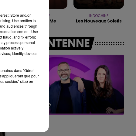
5h00 - 6h00
 OF DE LA FAMILLE
6h00 - 10h00
AMPAGNE FM
LA FAMILLE
erest: Store and/or
SHAGGY
INDOCHINE
tising; Use profiles to
It Wasn't Me
Les Nouveaux Soleils
tand audiences through
personalise content; Use
 fraud, and fix errors;
A L'ANTENNE
 may process personal
mation actively
vices; Identify devices
rtenaires dans "Gérer
s'appliqueront que pour
les cookies" situé en
10h00 - 14h00
LE TICKET DE CAISSE