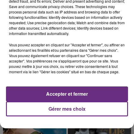
detect fraud, and fix errors; Deliver and present advertising and content;
Cela fait déjà une semaine que la centrale
Save and communicate privacy choices. These technologies may
process personal data such as IP address and browsing data to offer
nucléaire ardennaise est à l'arrêt. Une situation
following functionalities: Identify devices based on information actively
justifiée par la sécheresse intense qui est toujours
requested; Use precise geolocation data; Match and combine data from
présente.
other data sources; Link different devices; Identify devices based on
information transmitted automatically.
Vous pouvez accepter en cliquant sur "Accepter et fermer", ou affiner en
sélectionnant les finalités et/ou partenaires dans "Gérer mes choix".
Vous pouvez également refuser en cliquant sur "Continuer sans
7 août 2026
accepter". Vos préférences ne s'appliqueront que pour ce site. Vous
LE MAGASIN JOUÉCLUB DE REIMS FERME
pouvez mettre à jour vos choix, ou retirer votre consentement à tout
moment via le lien "Gérer les cookies" situé en bas de chaque page.
SES PORTES
C'était l'une des institutions du centre-ville
rémois. Le magasin JouéClub est contraint de
Accepter et fermer
fermer ses portes.
TITRES DIFFUSÉS
Gérer mes choix
0h00
0h00
23h56
23h56