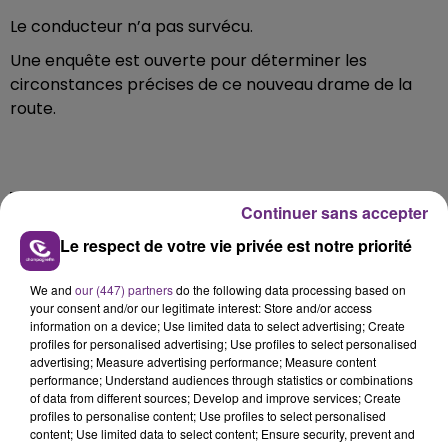
Le conducteur n’a pas survécu.
Une enquête est ouverte pour déterminer les
circonstances précises de ce nouveau drame de la
route.
FIL D'ACTU
Continuer sans accepter
Le respect de votre vie privée est notre priorité
We and
our (447) partners
do the following data processing based on
your consent and/or our legitimate interest: Store and/or access
information on a device; Use limited data to select advertising; Create
profiles for personalised advertising; Use profiles to select personalised
advertising; Measure advertising performance; Measure content
performance; Understand audiences through statistics or combinations
of data from different sources; Develop and improve services; Create
7 août 2026
profiles to personalise content; Use profiles to select personalised
LA CENTRALE NUCLÉAIRE DE CHOOZ
content; Use limited data to select content; Ensure security, prevent and
TOUJOURS À L'ARRÊT