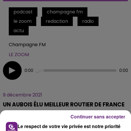
podcast
champagne fm
le zoom
redaction
radio
actu
Champagne FM
LE ZOOM
0:00
0:00
9 décembre 2021
UN AUBOIS ÉLU MEILLEUR ROUTIER DE FRANCE
Continuer sans accepter
Le meilleur conducteur routier de France est Aubois
Le respect de votre vie privée est notre priorité
! Eddy Mangot, 22 ans, travaille pour la société STTI