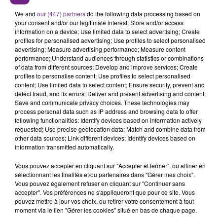
transports basée à Rosières-prés-Troyes.
We and
our (447) partners
do the following data processing based on
your consent and/or our legitimate interest: Store and/or access
information on a device; Use limited data to select advertising; Create
profiles for personalised advertising; Use profiles to select personalised
advertising; Measure advertising performance; Measure content
performance; Understand audiences through statistics or combinations
of data from different sources; Develop and improve services; Create
profiles to personalise content; Use profiles to select personalised
content; Use limited data to select content; Ensure security, prevent and
TITRES DIFFUSÉS
detect fraud, and fix errors; Deliver and present advertising and content;
Save and communicate privacy choices. These technologies may
process personal data such as IP address and browsing data to offer
following functionalities: Identify devices based on information actively
1h26
1h26
1h23
1h23
requested; Use precise geolocation data; Match and combine data from
other data sources; Link different devices; Identify devices based on
information transmitted automatically.
Vous pouvez accepter en cliquant sur "Accepter et fermer", ou affiner en
sélectionnant les finalités et/ou partenaires dans "Gérer mes choix".
Vous pouvez également refuser en cliquant sur "Continuer sans
accepter". Vos préférences ne s'appliqueront que pour ce site. Vous
pouvez mettre à jour vos choix, ou retirer votre consentement à tout
moment via le lien "Gérer les cookies" situé en bas de chaque page.