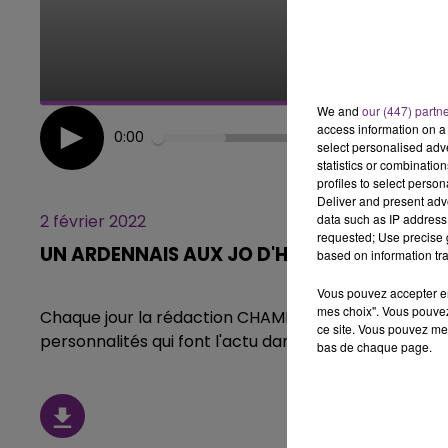
10h00 - 14h00
LE TICKET DE CAISSE
We and
our (447) partn
access information on a 
0:00
select personalised ad
statistics or combinatio
profiles to select person
Deliver and present adv
data such as IP address 
2 février 2022
requested; Use precise g
UN ARDENNAIS AUX JO D'HIVER
based on information tra
Vous pouvez accepter en 
mes choix". Vous pouvez
Chaque jour la rédaction CHAMPAGNE FM, vous propo
ce site. Vous pouvez met
personnalités qui font l'actu dans notre région.
bas de chaque page.