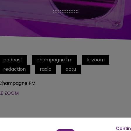
podcast
champagne fm
le zoom
redaction
radio
actu
Champagne FM
LE ZOOM
Contin