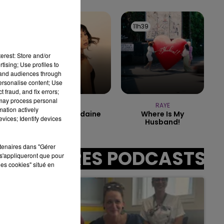
15h00 - 19h00
LE CLUB CHAMPAGNE FM
11h41
11h41
11h39
11h39
erest: Store and/or
tising; Use profiles to
:00
tand audiences through
personalise content; Use
 fraud, and fix errors;
 may process personal
ORIA
RAYE
mation actively
Soiree Mondaine
Where Is My
vices; Identify devices
Husband!
rtenaires dans "Gérer
AUTRES PODCASTS
s'appliqueront que pour
les cookies" situé en