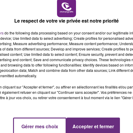
14h00 - 15h00
LA RADIO POP
Le respect de votre vie privée est notre priorité
ers
do the following data processing based on your consent and/or our legitimate int
device; Use limited data to select advertising; Create profiles for personalised adver
0
vertising; Measure advertising performance; Measure content performance; Unders
ns of data from different sources; Develop and improve services; Create profiles to 
alised content; Use limited data to select content; Ensure security, prevent and detect
ertising and content; Save and communicate privacy choices. These technologies
and browsing data to offer following functionalities: Identify devices based on infor
eolocation data; Match and combine data from other data sources; Link different de
nsmitted automatically.
cliquant sur "Accepter et fermer", ou affiner en sélectionnant les finalités et/ou pa
 également refuser en cliquant sur "Continuer sans accepter". Vos préférences ne 
se un ZOOM sur un sujet d'actualité. Rencontre avec les
tre à jour vos choix, ou retirer votre consentement à tout moment via le lien "Gérer 
Gérer mes choix
Accepter et fermer