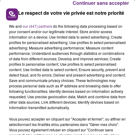
Continuer sans accepter
Sauver des vies, c’est son métier.
Le respect de votre vie privée est notre priorité
Mais c’est en dehors de ses heures de garde que
We and
our (447) partners
do the following data processing based on
Julien, pompier professionnel à Reims, a sauvé la vie
your consent and/or our legitimate interest: Store and/or access
d’un adolescent de 15 ans, la semaine passée à
information on a device; Use limited data to select advertising; Create
Cormicy dans la Marne.
profiles for personalised advertising; Use profiles to select personalised
advertising; Measure advertising performance; Measure content
performance; Understand audiences through statistics or combinations
of data from different sources; Develop and improve services; Create
profiles to personalise content; Use profiles to select personalised
content; Use limited data to select content; Ensure security, prevent and
detect fraud, and fix errors; Deliver and present advertising and content;
Save and communicate privacy choices. These technologies may
process personal data such as IP address and browsing data to offer
following functionalities: Identify devices based on information actively
TITRES DIFFUSÉS
requested; Use precise geolocation data; Match and combine data from
other data sources; Link different devices; Identify devices based on
information transmitted automatically.
12h22
12h22
12h20
12h20
Vous pouvez accepter en cliquant sur "Accepter et fermer", ou affiner en
sélectionnant les finalités et/ou partenaires dans "Gérer mes choix".
Vous pouvez également refuser en cliquant sur "Continuer sans