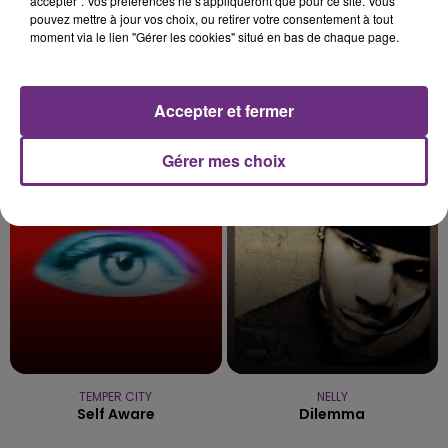
accepter". Vos préférences ne s'appliqueront que pour ce site. Vous
pouvez mettre à jour vos choix, ou retirer votre consentement à tout
moment via le lien "Gérer les cookies" situé en bas de chaque page.
Accepter et fermer
ALEX WARREN
JOSEPH KAMEL
Passenger
Celui Qui Part
Gérer mes choix
12h17
12h17
12h11
12h11
TEMPER CITY
NELLY
Self Aware
Dilemma