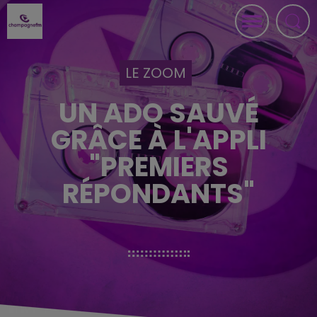
LE ZOOM
UN ADO SAUVÉ
GRÂCE À L'APPLI
"PREMIERS
RÉPONDANTS"