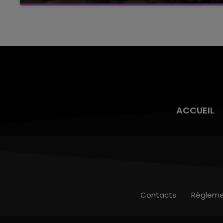
Cela fait déjà une semaine que la centrale
nucléaire ardennaise est à l'arrêt. Une situation
justifiée par la sécheresse intense qui est
toujours présente.
ACCUEIL
Contacts
Règleme