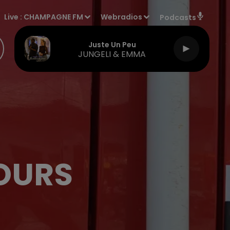
Live :
CHAMPAGNE FM
Webradios
Podcasts
Juste Un Peu
JUNGELI & EMMA
OURS