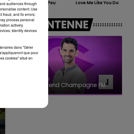
Juste Un Peu
Love Me Like You Do
tand audiences through
personalise content; Use
11h00 - 16h00
 fraud, and fix errors;
LE WEEK-END CHAMPAGNE FM
 may process personal
A L'ANTENNE
mation actively
vices; Identify devices
rtenaires dans "Gérer
s'appliqueront que pour
les cookies" situé en
7h00 - 11h00
BEST OF