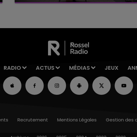
C'était l'une des institutions du centre-ville
rémois. Le magasin JouéClub est contraint de
fermer ses portes.
RADIO
ACTUS
MÉDIAS
JEUX
AN
nts
Recrutement
Mentions Légales
Gestion des 