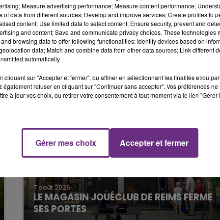
lisée dans les risques chimiques.
vertising; Measure advertising performance; Measure content performance; Unders
ns of data from different sources; Develop and improve services; Create profiles to 
7h00 - 11h00
té mise en place.
alised content; Use limited data to select content; Ensure security, prevent and detect
BEST OF
ertising and content; Save and communicate privacy choices. These technologies
n charge et transporté à l'hôpital de Troyes.
and browsing data to offer following functionalities: Identify devices based on infor
eolocation data; Match and combine data from other data sources; Link different de
nsmitted automatically.
cliquant sur "Accepter et fermer", ou affiner en sélectionnant les finalités et/ou pa
 également refuser en cliquant sur "Continuer sans accepter". Vos préférences ne 
tre à jour vos choix, ou retirer votre consentement à tout moment via le lien "Gérer 
16h00 - 20h00
e FM
Le Week-end Champagne FM
Gérer mes choix
Accepter et fermer
7 août 2026
LE MAGASIN JOUÉCLUB DE REIMS FERME
SES PORTES