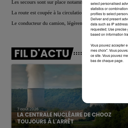
Les secours sont sur place notamment une équipe spécia
select personalised ad
statistics or combinatio
16h00 - 20h00
La route est coupée à la circulation et une déviation a é
profiles to select person
LE WEEK-END CHAMPAGNE FM
Deliver and present adv
Le conducteur du camion, légèrement blessé, a été pris e
data such as IP address 
requested; Use precise g
based on information tra
Vous pouvez accepter en 
FIL D'ACTU
mes choix". Vous pouvez
ce site. Vous pouvez met
bas de chaque page.
11h00 - 16h00
Le week-end Champagn
7 août 2026
LA CENTRALE NUCLÉAIRE DE CHOOZ
TOUJOURS À L'ARRÊT