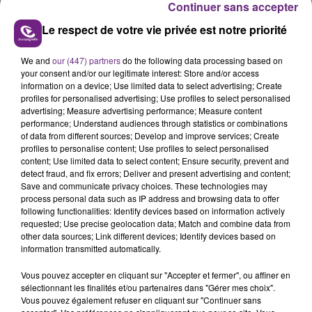
Continuer sans accepter
padel solidaire avec Jo-Wilfried Tsonga et Robert
Le respect de votre vie privée est notre priorité
Pirès.Organisé par l’association Attrap’la Balle et la
Ligue Grand Est de Tennis, ce rendez-vous avait pour
We and
our (447) partners
do the following data processing based on
objectif de financer des projets locaux destinés à des
your consent and/or our legitimate interest: Store and/or access
jeunes présentant des troubles du spectre autistique,
information on a device; Use limited data to select advertising; Create
de l’attention ou du comportement.
profiles for personalised advertising; Use profiles to select personalised
advertising; Measure advertising performance; Measure content
performance; Understand audiences through statistics or combinations
of data from different sources; Develop and improve services; Create
profiles to personalise content; Use profiles to select personalised
content; Use limited data to select content; Ensure security, prevent and
detect fraud, and fix errors; Deliver and present advertising and content;
Save and communicate privacy choices. These technologies may
process personal data such as IP address and browsing data to offer
following functionalities: Identify devices based on information actively
TITRES DIFFUSÉS
requested; Use precise geolocation data; Match and combine data from
other data sources; Link different devices; Identify devices based on
information transmitted automatically.
22h22
22h22
22h20
22h20
Vous pouvez accepter en cliquant sur "Accepter et fermer", ou affiner en
sélectionnant les finalités et/ou partenaires dans "Gérer mes choix".
Vous pouvez également refuser en cliquant sur "Continuer sans