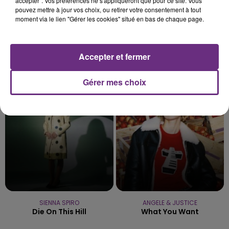
accepter". Vos préférences ne s'appliqueront que pour ce site. Vous
pouvez mettre à jour vos choix, ou retirer votre consentement à tout
moment via le lien "Gérer les cookies" situé en bas de chaque page.
Accepter et fermer
BLACK EYED PEAS
JULIEN LIEB
Shut Up !
Dis-Moi Ou
Gérer mes choix
22h16
22h16
22h13
22h13
SIENNA SPIRO
ANGELE & JUSTICE
Die On This Hill
What You Want