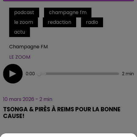
podcast
champagne fm
le zoom
redaction
radio
actu
Champagne FM
LE ZOOM
0:00
2 min
10 mars 2026 - 2 min
TSONGA & PIRÈS À REIMS POUR LA BONNE
CAUSE!
Reims accueillait ce mardi 9 mars son 1ᵉʳ tournoi de