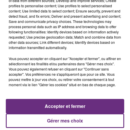
of data from different sources; Develop and improve services; Create
profiles to personalise content; Use profiles to select personalised
content; Use limited data to select content; Ensure security, prevent and
detect fraud, and fix errors; Deliver and present advertising and content;
14h39
L'INSPECTION DU TRAVAIL RAPPELLE À
Save and communicate privacy choices. These technologies may
process personal data such as IP address and browsing data to offer
L'ORDRE SUR LES CONDITIONS DE...
following functionalities: Identify devices based on information actively
Alors que les dates de début des vendange 2026
requested; Use precise geolocation data; Match and combine data from
other data sources; Link different devices; Identify devices based on
s'est avéré être plus précoce que prévu,
information transmitted automatically.
l'inspection du Travail en profite pour rappeler
les conditions de...
Vous pouvez accepter en cliquant sur "Accepter et fermer", ou affiner en
sélectionnant les finalités et/ou partenaires dans "Gérer mes choix".
Vous pouvez également refuser en cliquant sur "Continuer sans
accepter". Vos préférences ne s'appliqueront que pour ce site. Vous
pouvez mettre à jour vos choix, ou retirer votre consentement à tout
moment via le lien "Gérer les cookies" situé en bas de chaque page.
5 août 2026
UN FEU DE REMORQUE BLOQUE LA
CIRCULATION DANS LES ARDENNES
Accepter et fermer
Un feu de remorque s'est déclaré ce mercredi en
fin de matinée sur l'A34.
Gérer mes choix
TITRES DIFFUSÉS