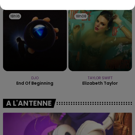
18h16
18h16
18h08
18h08
DJO
TAYLOR SWIFT
End Of Beginning
Elizabeth Taylor
A L'ANTENNE