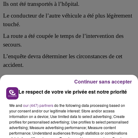
Ils ont été transportés à l’hôpital.
Le conducteur de
l’autre véhicule
a été
plus légèrement
touché
.
La route a été coupée le temps de l’intervention des
secours.
L’enquête devra déterminer les circonstances de cet
accident.
Continuer sans accepter
Le respect de votre vie privée est notre priorité
FIL D'ACTU
We and
our (447) partners
do the following data processing based on
your consent and/or our legitimate interest: Store and/or access
information on a device; Use limited data to select advertising; Create
profiles for personalised advertising; Use profiles to select personalised
advertising; Measure advertising performance; Measure content
performance; Understand audiences through statistics or combinations