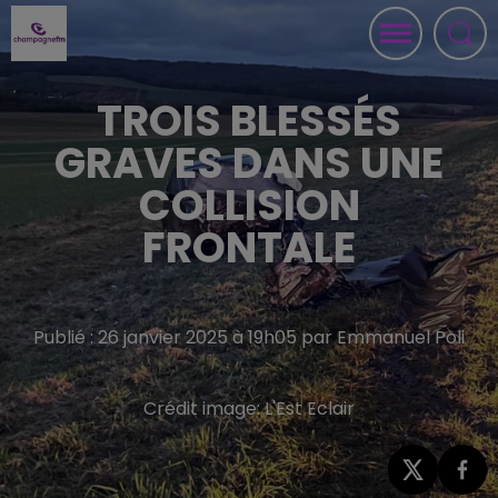
TROIS BLESSÉS
GRAVES DANS UNE
COLLISION
FRONTALE
Publié : 26 janvier 2025 à 19h05 par Emmanuel Poli
Crédit image:
L'Est Eclair