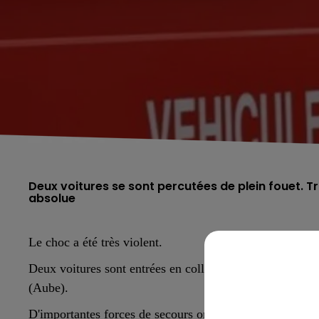
Deux voitures se sont percutées de plein fouet. 
absolue
Le choc a été très violent.
Deux voitures sont entrées en collision frontale, ce me
(Aube).
D'importantes forces de secours ont immédiatement été 