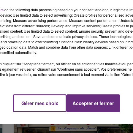
16h00 - 20h00
 victimes les plus sérieusement touchées, le conducteur d'un d
LE WEEK-END CHAMPAGNE FM
ers
do the following data processing based on your consent and/or our legitimate int
device; Use limited data to select advertising; Create profiles for personalised adver
ée de 86 ans.
vertising; Measure advertising performance; Measure content performance; Unders
ns of data from different sources; Develop and improve services; Create profiles to 
rgence absolue tandis que l'homme a été dirigé vers l'hôpital
alised content; Use limited data to select content; Ensure security, prevent and detect
ertising and content; Save and communicate privacy choices. These technologies
and browsing data to offer following functionalities: Identify devices based on infor
été légèrement blessée.
eolocation data; Match and combine data from other data sources; Link different de
nsmitted automatically.
toute la durée de l'intervention.
cliquant sur "Accepter et fermer", ou affiner en sélectionnant les finalités et/ou pa
 également refuser en cliquant sur "Continuer sans accepter". Vos préférences ne 
tre à jour vos choix, ou retirer votre consentement à tout moment via le lien "Gérer 
7h00 - 11h00
FM
BEST OF
Gérer mes choix
Accepter et fermer