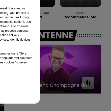
7h00 - 11h00
es
BEST OF
erest: Store and/or
tising; Use profiles to
TAME IMPALA & JENNIE
SANTA
Dracula
Recommence-Moi
tand audiences through
personalise content; Use
 fraud, and fix errors;
 may process personal
A L'ANTENNE
mation actively
vices; Identify devices
rtenaires dans "Gérer
s'appliqueront que pour
les cookies" situé en
11h00 - 16h00
Le week-end Champagne FM