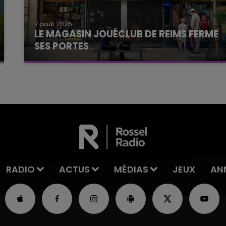
7 août 2026
LE MAGASIN JOUÉCLUB DE REIMS FERME
SES PORTES
C'était l'une des institutions du centre-ville
rémois. Le magasin JouéClub est contraint de
fermer ses portes.
RADIO
ACTUS
MÉDIAS
JEUX
AN