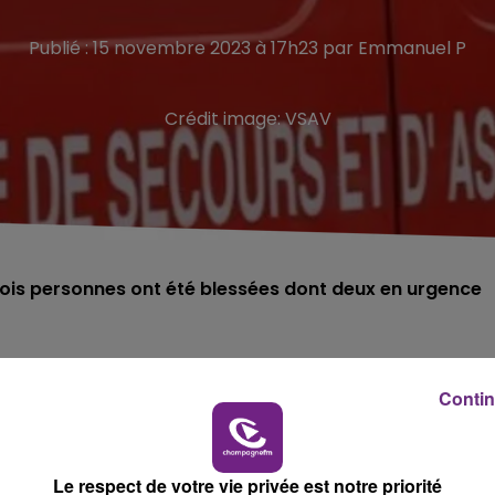
Publié : 15 novembre 2023 à 17h23 par Emmanuel P
Crédit image:
VSAV
Trois personnes ont été blessées dont deux en urgence
Contin
rcredi un peu avant 15h, sur la RD 610 à hauteur de Bréviande
Le respect de votre vie privée est notre priorité
déployées sur place,