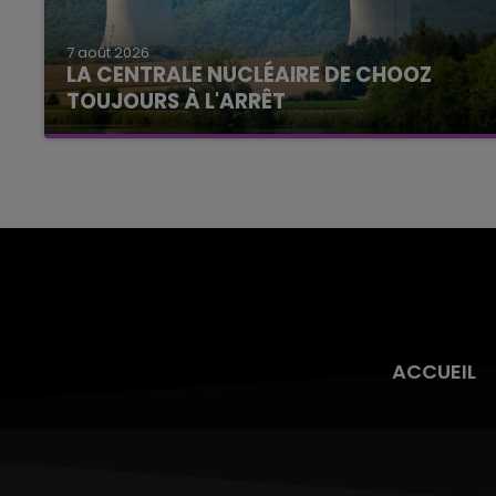
7 août 2026
LA CENTRALE NUCLÉAIRE DE CHOOZ
TOUJOURS À L'ARRÊT
Cela fait déjà une semaine que la centrale
nucléaire ardennaise est à l'arrêt. Une situation
justifiée par la sécheresse intense qui est
toujours présente.
ACCUEIL