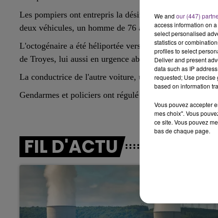
11h00 - 16h00
Les pompiers ont entrepris la désincarcération des deux
LE WEEK-END CHAMPAGNE FM
We and
our (447) partn
access information on a 
deux véhicules, un homme de 76 ans, et sa passagère âg
select personalised ad
statistics or combinatio
L'octogénaire a été héliportée vers le CHU de Dijon en u
profiles to select person
de Troyes, lui aussi en urgence absolue.
Deliver and present adv
data such as IP address 
La conductrice de l'autre voiture, une femme 28 ans, a 
requested; Use precise g
based on information tra
Gendarmes et policiers ont régulé la circulation pendant 
Vous pouvez accepter en 
mes choix". Vous pouvez
ce site. Vous pouvez met
bas de chaque page.
FIL D'ACTU
16h00 - 20h00
agne FM
Le Week-end Champagne 