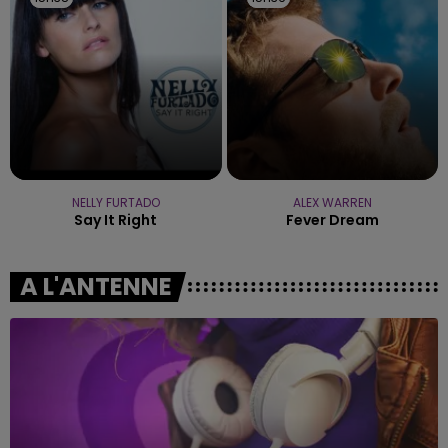
NELLY FURTADO
ALEX WARREN
Say It Right
Fever Dream
A L'ANTENNE