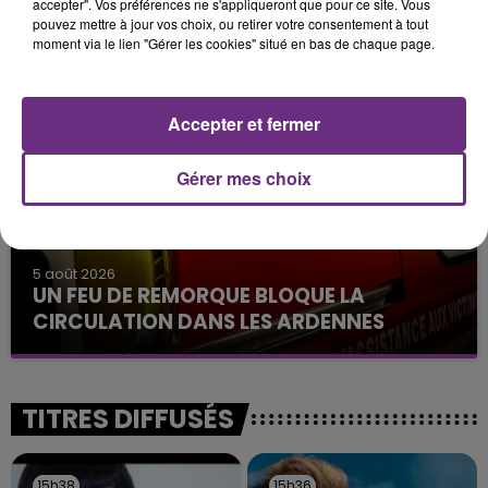
14h39
accepter". Vos préférences ne s'appliqueront que pour ce site. Vous
L'INSPECTION DU TRAVAIL RAPPELLE À
pouvez mettre à jour vos choix, ou retirer votre consentement à tout
moment via le lien "Gérer les cookies" situé en bas de chaque page.
L'ORDRE SUR LES CONDITIONS DE...
Alors que les dates de début des vendange 2026
s'est avéré être plus précoce que prévu,
Accepter et fermer
l'inspection du Travail en profite pour rappeler
les conditions de...
Gérer mes choix
5 août 2026
UN FEU DE REMORQUE BLOQUE LA
CIRCULATION DANS LES ARDENNES
Un feu de remorque s'est déclaré ce mercredi en
fin de matinée sur l'A34.
TITRES DIFFUSÉS
15h38
15h38
15h36
15h36