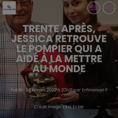
TRENTE APRÈS,
JESSICA RETROUVE
LE POMPIER QUI A
AIDÉ À LA METTRE
AU MONDE
Publié : 27 février 2022 à 20h31 par Emmanuel P
Crédit image:
L'Est Eclair