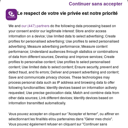
Pour Jessica et l’ancien pompier, l’émotion est
Continuer sans accepter
immense.
Le respect de votre vie privée est notre priorité
« Quand j’ai pris ma retraite en 2019, après quarante
ans chez les pompiers, on m’a demandé quelle avait
We and
our (447) partners
do the following data processing based on
été mon intervention la plus marquante et j’ai
your consent and/or our legitimate interest: Store and/or access
information on a device; Use limited data to select advertising; Create
répondu la naissance de ce bébé. », reconnaît le
profiles for personalised advertising; Use profiles to select personalised
maire.
advertising; Measure advertising performance; Measure content
performance; Understand audiences through statistics or combinations
of data from different sources; Develop and improve services; Create
profiles to personalise content; Use profiles to select personalised
content; Use limited data to select content; Ensure security, prevent and
FIL D'ACTU
detect fraud, and fix errors; Deliver and present advertising and content;
Save and communicate privacy choices. These technologies may
process personal data such as IP address and browsing data to offer
following functionalities: Identify devices based on information actively
requested; Use precise geolocation data; Match and combine data from
other data sources; Link different devices; Identify devices based on
information transmitted automatically.
Vous pouvez accepter en cliquant sur "Accepter et fermer", ou affiner en
sélectionnant les finalités et/ou partenaires dans "Gérer mes choix".
Vous pouvez également refuser en cliquant sur "Continuer sans