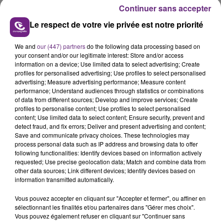
est envoyée aux personnes géolocalisées à proximité
Continuer sans accepter
de la victime, qui peuvent alors la contacter
Le respect de votre vie privée est notre priorité
directement pour apporter une aide. ,
la fondatricePriscillia ROUTIER TRILLARD
nous explique
We and
our (447) partners
do the following data processing based on
your consent and/or our legitimate interest: Store and/or access
son fonctionnement.
information on a device; Use limited data to select advertising; Create
profiles for personalised advertising; Use profiles to select personalised
advertising; Measure advertising performance; Measure content
performance; Understand audiences through statistics or combinations
of data from different sources; Develop and improve services; Create
profiles to personalise content; Use profiles to select personalised
content; Use limited data to select content; Ensure security, prevent and
detect fraud, and fix errors; Deliver and present advertising and content;
Save and communicate privacy choices. These technologies may
process personal data such as IP address and browsing data to offer
following functionalities: Identify devices based on information actively
TITRES DIFFUSÉS
requested; Use precise geolocation data; Match and combine data from
other data sources; Link different devices; Identify devices based on
information transmitted automatically.
5h09
5h09
5h06
5h06
Vous pouvez accepter en cliquant sur "Accepter et fermer", ou affiner en
sélectionnant les finalités et/ou partenaires dans "Gérer mes choix".
Vous pouvez également refuser en cliquant sur "Continuer sans