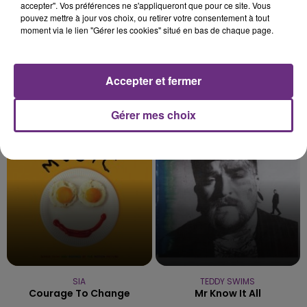
accepter". Vos préférences ne s'appliqueront que pour ce site. Vous
pouvez mettre à jour vos choix, ou retirer votre consentement à tout
moment via le lien "Gérer les cookies" situé en bas de chaque page.
Accepter et fermer
TLC
TAYLOR SWIFT
No Scrubs
I Knew It, I Knew You
Gérer mes choix
5h03
5h03
5h00
5h00
SIA
TEDDY SWIMS
Courage To Change
Mr Know It All