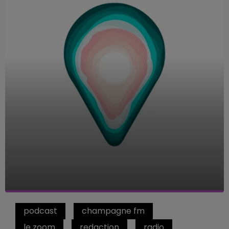
podcast
champagne fm
le zoom
redaction
radio