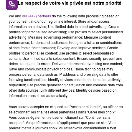
Le respect de votre vie privée est notre priorité
Tours les jours, retrouvez le "Mag des Sports"
We and
our (447) partners
do the following data processing based on
Champagne FM.
your consent and/or our legitimate interest: Store and/or access
information on a device; Use limited data to select advertising; Create
profiles for personalised advertising; Use profiles to select personalised
advertising; Measure advertising performance; Measure content
performance; Understand audiences through statistics or combinations
of data from different sources; Develop and improve services; Create
profiles to personalise content; Use profiles to select personalised
content; Use limited data to select content; Ensure security, prevent and
detect fraud, and fix errors; Deliver and present advertising and content;
TITRES DIFFUSÉS
Save and communicate privacy choices. These technologies may
process personal data such as IP address and browsing data to offer
following functionalities: Identify devices based on information actively
requested; Use precise geolocation data; Match and combine data from
14h00
14h00
13h57
13h57
other data sources; Link different devices; Identify devices based on
information transmitted automatically.
Vous pouvez accepter en cliquant sur "Accepter et fermer", ou affiner en
sélectionnant les finalités et/ou partenaires dans "Gérer mes choix".
Vous pouvez également refuser en cliquant sur "Continuer sans
accepter". Vos préférences ne s'appliqueront que pour ce site. Vous
pouvez mettre à jour vos choix, ou retirer votre consentement à tout